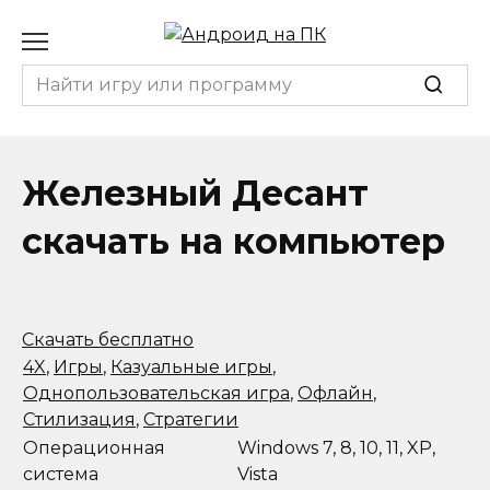
Перейти
к
содержанию
Search
for:
Железный Десант
скачать на компьютер
Скачать бесплатно
4X
,
Игры
,
Казуальные игры
,
Однопользовательская игра
,
Офлайн
,
Стилизация
,
Стратегии
Операционная
Windows 7, 8, 10, 11, XP,
система
Vista