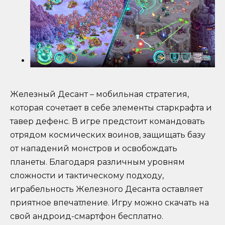
Железный Десант – мобильная стратегия,
которая сочетает в себе элементы старкрафта и
тавер дефенс. В игре предстоит командовать
отрядом космических воинов, защищать базу
от нападений монстров и освобождать
планеты. Благодаря различным уровням
сложности и тактическому подходу,
играбельность Железного Десанта оставляет
приятное впечатление. Игру можно скачать на
свой андроид-смартфон бесплатно.