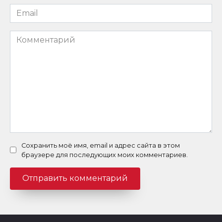
Email
*
Комментарий
Сохранить моё имя, email и адрес сайта в этом
браузере для последующих моих комментариев.