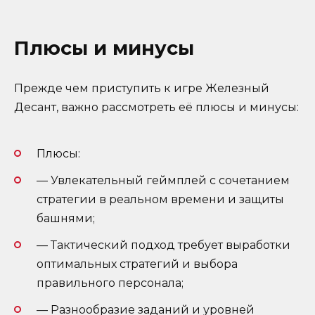
Плюсы и минусы
Прежде чем приступить к игре Железный
Десант, важно рассмотреть её плюсы и минусы:
Плюсы:
— Увлекательный геймплей с сочетанием
стратегии в реальном времени и защиты
башнями;
— Тактический подход требует выработки
оптимальных стратегий и выбора
правильного персонала;
— Разнообразие заданий и уровней