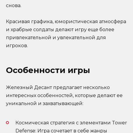
снова.
Красивая графика, юмористическая атмосфера
и храбрые солдаты делают игру еще более
привлекательной и увлекательной для
игроков.
Особенности игры
Железный Десант предлагает несколько
интересных особенностей, которые делают ее
уникальной и захватывающей:
Космическая стратегия с элементами Tower
Defense: Игра сочетает в себе жанры