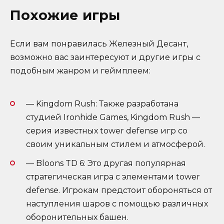
Похожие игры
Если вам понравилась Железный Десант,
возможно вас заинтересуют и другие игры с
подобным жанром и геймплеем:
— Kingdom Rush: Также разработана
студией Ironhide Games, Kingdom Rush —
серия известных tower defense игр со
своим уникальным стилем и атмосферой.
— Bloons TD 6: Это другая популярная
стратегическая игра с элементами tower
defense. Игрокам предстоит обороняться от
наступления шаров с помощью различных
оборонительных башен.