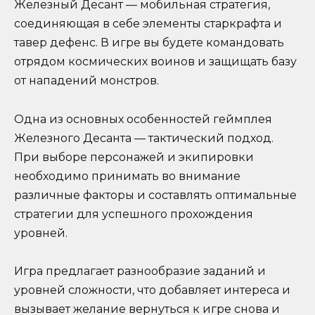
Железный Десант — мобильная стратегия,
соединяющая в себе элементы старкрафта и
тавер дефенс. В игре вы будете командовать
отрядом космических воинов и защищать базу
от нападений монстров.
Одна из основных особенностей геймплея
Железного Десанта — тактический подход.
При выборе персонажей и экипировки
необходимо принимать во внимание
различные факторы и составлять оптимальные
стратегии для успешного прохождения
уровней.
Игра предлагает разнообразие заданий и
уровней сложности, что добавляет интереса и
вызывает желание вернуться к игре снова и