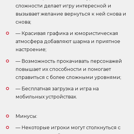
сложности делает игру интересной и
вызывает желание вернуться к ней снова и
снова;
— Красивая графика и юмористическая
атмосфера добавляют шарма и приятное
настроение;
— Возможность прокачивать персонажей
повышает их способности и помогает
справиться с более сложными уровнями;
— Бесплатная загрузка и игра на
мобильных устройствах.
Минусы:
— Некоторые игроки могут столкнуться с