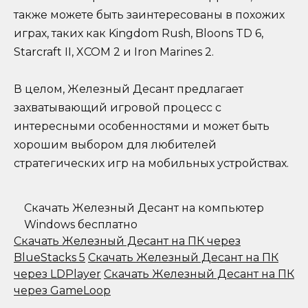
также можете быть заинтересованы в похожих
играх, таких как Kingdom Rush, Bloons TD 6,
Starcraft II, XCOM 2 и Iron Marines 2.
В целом, Железный Десант предлагает
захватывающий игровой процесс с
интересными особенностями и может быть
хорошим выбором для любителей
стратегических игр на мобильных устройствах.
Скачать Железный Десант на компьютер
Windows бесплатно
Скачать Железный Десант на ПК через
BlueStacks 5
Скачать Железный Десант на ПК
через LDPlayer
Скачать Железный Десант на ПК
через GameLoop