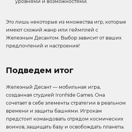
уровнями и возможностями.
Это лишь некоторые из множества игр, которые
имеют схожий жанр или геймплей с
Железным Десантом. Выбор зависит от ваших
предпочтений и настроения!
Подведем итог
Железный Десант — мобильная игра,
созданная студией Ironhide Games. Она
сочетает в себе элементы стратегии в реальном
времени и защиты башнями. Игрокам
предстоит командовать отрядом космических
воинов, защищать базу и освобождать планеты.