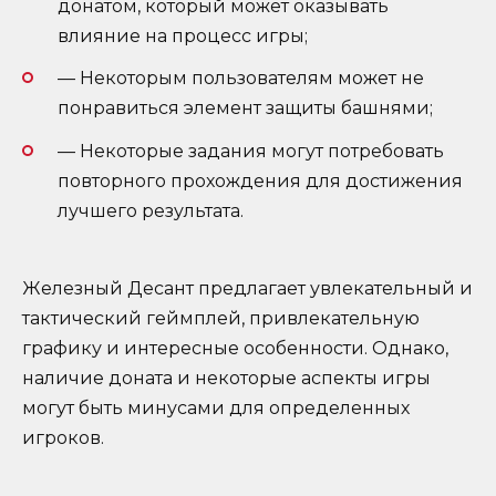
донатом, который может оказывать
влияние на процесс игры;
— Некоторым пользователям может не
понравиться элемент защиты башнями;
— Некоторые задания могут потребовать
повторного прохождения для достижения
лучшего результата.
Железный Десант предлагает увлекательный и
тактический геймплей, привлекательную
графику и интересные особенности. Однако,
наличие доната и некоторые аспекты игры
могут быть минусами для определенных
игроков.