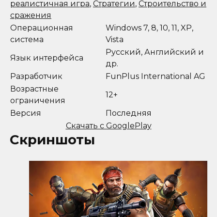
реалистичная игра
,
Стратегии
,
Строительство и
сражения
Операционная
Windows 7, 8, 10, 11, XP,
система
Vista
Русский, Английский и
Язык интерфейса
др.
Разработчик
FunPlus International AG
Возрастные
12+
ограничения
Версия
Последняя
Скачать с GooglePlay
Скриншоты