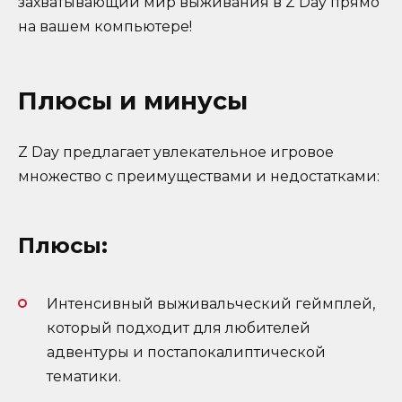
захватывающий мир выживания в Z Day прямо
на вашем компьютере!
Плюсы и минусы
Z Day предлагает увлекательное игровое
множество с преимуществами и недостатками:
Плюсы:
Интенсивный выживальческий геймплей,
который подходит для любителей
адвентуры и постапокалиптической
тематики.