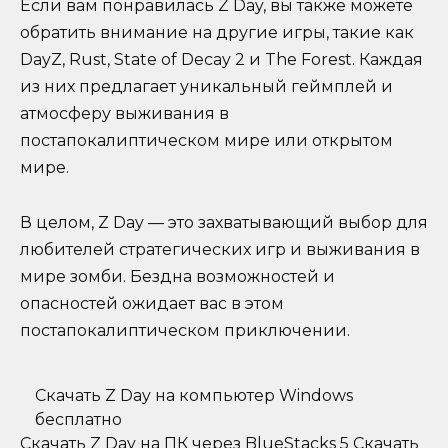
Если вам понравилась Z Day, вы также можете
обратить внимание на другие игры, такие как
DayZ, Rust, State of Decay 2 и The Forest. Каждая
из них предлагает уникальный геймплей и
атмосферу выживания в
постапокалиптическом мире или открытом
мире.
В целом, Z Day — это захватывающий выбор для
любителей стратегических игр и выживания в
мире зомби. Бездна возможностей и
опасностей ожидает вас в этом
постапокалиптическом приключении.
Скачать Z Day на компьютер Windows
бесплатно
Скачать Z Day на ПК через BlueStacks 5
Скачать