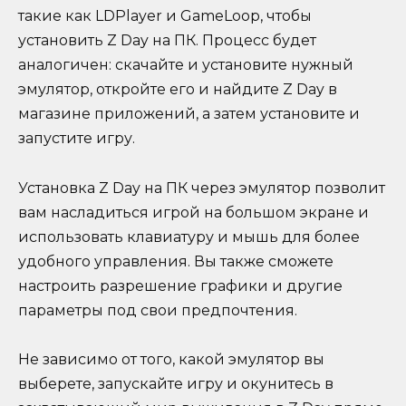
такие как LDPlayer и GameLoop, чтобы
установить Z Day на ПК. Процесс будет
аналогичен: скачайте и установите нужный
эмулятор, откройте его и найдите Z Day в
магазине приложений, а затем установите и
запустите игру.
Установка Z Day на ПК через эмулятор позволит
вам насладиться игрой на большом экране и
использовать клавиатуру и мышь для более
удобного управления. Вы также сможете
настроить разрешение графики и другие
параметры под свои предпочтения.
Не зависимо от того, какой эмулятор вы
выберете, запускайте игру и окунитесь в