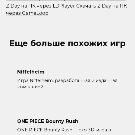
Z Day на ПК через LDPlayer
Скачать Z Day на ПК
через GameLoop
Еще больше похожих игр
Niffelheim
Игра Niffelheim, разработанная и изданная
компанией
ONE PIECE Bounty Rush
ONE PIECE Bounty Rush — это 3D-игра в