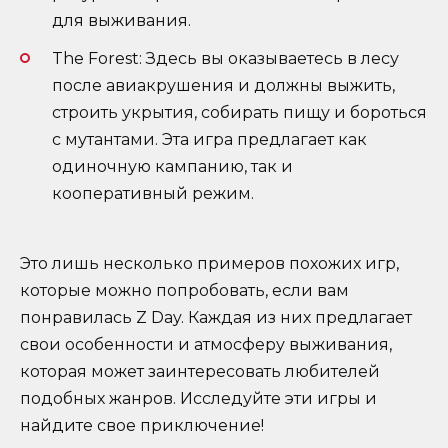
для выживания.
The Forest: Здесь вы оказываетесь в лесу
после авиакрушения и должны выжить,
строить укрытия, собирать пищу и бороться
с мутантами. Эта игра предлагает как
одиночную кампанию, так и
кооперативный режим.
Это лишь несколько примеров похожих игр,
которые можно попробовать, если вам
понравилась Z Day. Каждая из них предлагает
свои особенности и атмосферу выживания,
которая может заинтересовать любителей
подобных жанров. Исследуйте эти игры и
найдите свое приключение!