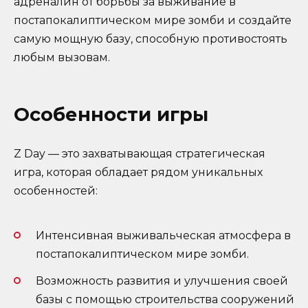
адреналин от борьбы за выживание в
постапокалиптическом мире зомби и создайте
самую мощную базу, способную противостоять
любым вызовам.
Особенности игры
Z Day — это захватывающая стратегическая
игра, которая обладает рядом уникальных
особенностей:
Интенсивная выживальческая атмосфера в
постапокалиптическом мире зомби.
Возможность развития и улучшения своей
базы с помощью строительства сооружений