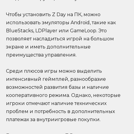
Чтобы установить Z Day на ПК, можно
использовать эмуляторы Android, такие как
BlueStacks, LDPlayer или GameLoop. Это
позволяет насладиться игрой на большом
экране и иметь дополнительные
преимущества управления.
Среди плюсов игры можно выделить
интенсивный геймплей, разнообразие
возможностей развития базы и наличие
кооперативного режима. Однако, некоторые
игроки отмечают наличие технических
проблем и потребность в дополнительных
платежах за внутриигровые покупки.