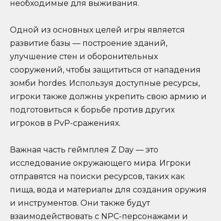
необходимые для выживания.
Одной из основных целей игры является
развитие базы — построение зданий,
улучшение стен и оборонительных
сооружений, чтобы защититься от нападения
зомби hordes. Используя доступные ресурсы,
игроки также должны укрепить свою армию и
подготовиться к борьбе против других
игроков в PvP-сражениях.
Важная часть геймплея Z Day — это
исследование окружающего мира. Игроки
отправятся на поиски ресурсов, таких как
пища, вода и материалы для создания оружия
и инструментов. Они также будут
взаимодействовать с NPC-персонажами и