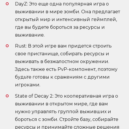
DayZ: Это еще одна популярная игра о
выживании в мире зомби. Она предлагает
открытый мир и интенсивный геймплей,
где вы будете бороться за ресурсы и
выживание.
Rust: В этой игре вам придется строить
свое пристанище, собирать ресурсы и
выживать в безжалостном окружении.
Здесь также есть PvP-компонент, поэтому
будьте готовы к сражениям с другими
игроками.
State of Decay 2: Это кооперативная игра о
выживании в открытом мире, где вам
нужно управлять группой выживших и
бороться с зомби. Стройте базу, собирайте
ресурсы и принимайте сложные решения