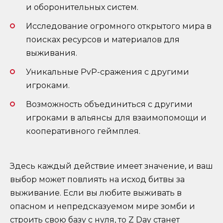
и оборонительных систем.
Исследование огромного открытого мира в
поисках ресурсов и материалов для
выживания.
Уникальные PvP-сражения с другими
игроками.
Возможность объединиться с другими
игроками в альянсы для взаимопомощи и
кооперативного геймплея.
Здесь каждый действие имеет значение, и ваш
выбор может повлиять на исход битвы за
выживание. Если вы любите выживать в
опасном и непредсказуемом мире зомби и
строить свою базу с нуля, то Z Day станет