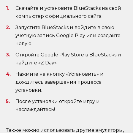
Скачайте и установите BlueStacks на свой
компьютер с официального сайта.
Запустите BlueStacks и войдите в свою
учетную запись Google Play или создайте
новую.
Откройте Google Play Store в BlueStacks и
найдите «Z Day».
Нажмите на кнопку «Установить» и
дождитесь завершения процесса
установки.
После установки откройте игру и
наслаждайтесь!
Также можно использовать другие эмуляторы,