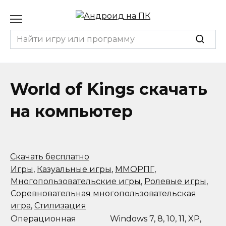
Перейти
к
содержанию
Search
for:
World of Kings скачать
на компьютер
Скачать бесплатно
Игры
,
Казуальные игры
,
ММОРПГ
,
Многопользовательские игры
,
Ролевые игры
,
Соревновательная многопользовательская
игра
,
Стилизация
Операционная
Windows 7, 8, 10, 11, XP,