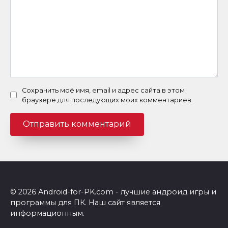
Сохранить моё имя, email и адрес сайта в этом
браузере для последующих моих комментариев.
© 2026 Android-for-PK.com - лучшие андроид игры и
программы для ПК. Наш сайт является
информационным.