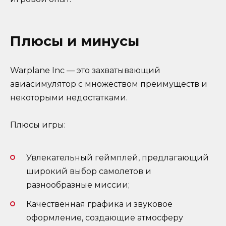
Плюсы и минусы
Warplane Inc — это захватывающий
авиасимулятор с множеством преимуществ и
некоторыми недостатками.
Плюсы игры:
Увлекательный геймплей, предлагающий
широкий выбор самолетов и
разнообразные миссии;
Качественная графика и звуковое
оформление, создающие атмосферу