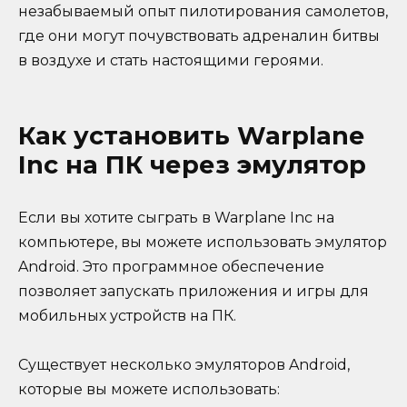
незабываемый опыт пилотирования самолетов,
где они могут почувствовать адреналин битвы
в воздухе и стать настоящими героями.
Как установить Warplane
Inc на ПК через эмулятор
Если вы хотите сыграть в Warplane Inc на
компьютере, вы можете использовать эмулятор
Android. Это программное обеспечение
позволяет запускать приложения и игры для
мобильных устройств на ПК.
Существует несколько эмуляторов Android,
которые вы можете использовать: