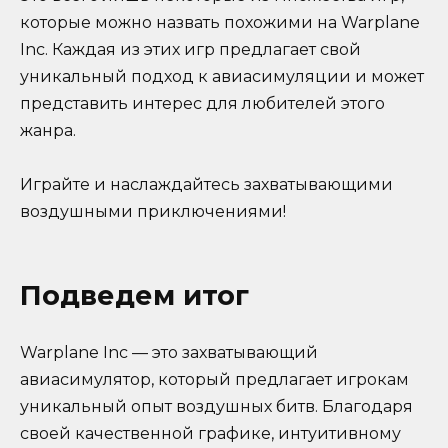
которые можно назвать похожими на Warplane
Inc. Каждая из этих игр предлагает свой
уникальный подход к авиасимуляции и может
представить интерес для любителей этого
жанра.
Играйте и наслаждайтесь захватывающими
воздушными приключениями!
Подведем итог
Warplane Inc — это захватывающий
авиасимулятор, который предлагает игрокам
уникальный опыт воздушных битв. Благодаря
своей качественной графике, интуитивному