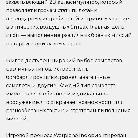
захватывающий 2D авиасимулятор, который
позволяет игрокам стать пилотами
легендарных истребителей и принять участие
в эпических воздушных битвах. Главная цель
игры — выполнение различных боевых миссий
на территории разных стран.
В игре доступен широкий выбор самолетов
различных типов: истребители,
бомбардировщики, разведывательные
самолеты и другие. Каждый тип самолета
имеет свои особенности и уникальное
вооружение, что открывает возможность для
разнообразных тактик и стратегий выполнения
миссий.
Игровой процесс Warplane Inc ориентирован