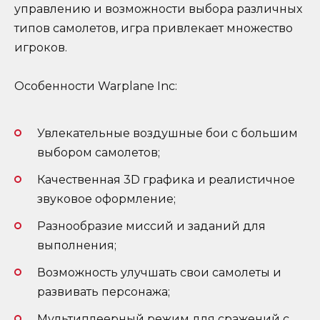
управлению и возможности выбора различных
типов самолетов, игра привлекает множество
игроков.
Особенности Warplane Inc:
Увлекательные воздушные бои с большим
выбором самолетов;
Качественная 3D графика и реалистичное
звуковое оформление;
Разнообразие миссий и заданий для
выполнения;
Возможность улучшать свои самолеты и
развивать персонажа;
Мультиплеерный режим для сражений с