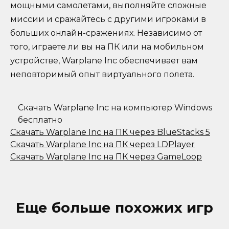
мощными самолетами, выполняйте сложные
миссии и сражайтесь с другими игроками в
больших онлайн-сражениях. Независимо от
того, играете ли вы на ПК или на мобильном
устройстве, Warplane Inc обеспечивает вам
неповторимый опыт виртуального полета.
Скачать Warplane Inc на компьютер Windows
бесплатно
Скачать Warplane Inc на ПК через BlueStacks 5
Скачать Warplane Inc на ПК через LDPlayer
Скачать Warplane Inc на ПК через GameLoop
Еще больше похожих игр