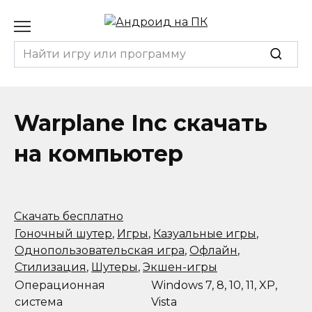
Перейти
к
содержанию
Search
for:
Warplane Inc скачать
на компьютер
Скачать бесплатно
Гоночный шутер
,
Игры
,
Казуальные игры
,
Однопользовательская игра
,
Офлайн
,
Стилизация
,
Шутеры
,
Экшен-игры
Операционная
Windows 7, 8, 10, 11, XP,
система
Vista