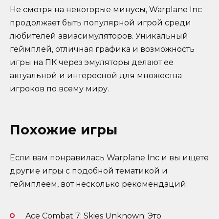
Не смотря на некоторые минусы, Warplane Inc
продолжает быть популярной игрой среди
любителей авиасимуляторов. Уникальный
геймплей, отличная графика и возможность
игры на ПК через эмуляторы делают ее
актуальной и интересной для множества
игроков по всему миру.
Похожие игры
Если вам понравилась Warplane Inc и вы ищете
другие игры с подобной тематикой и
геймплеем, вот несколько рекомендаций:
Ace Combat 7: Skies Unknown: Это