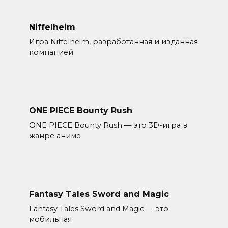
Niffelheim
Игра Niffelheim, разработанная и изданная
компанией
ONE PIECE Bounty Rush
ONE PIECE Bounty Rush — это 3D-игра в
жанре аниме
Fantasy Tales Sword and Magic
Fantasy Tales Sword and Magic — это
мобильная