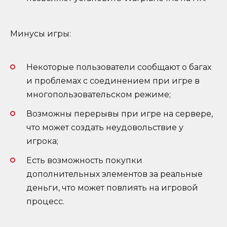
Минусы игры:
Некоторые пользователи сообщают о багах
и проблемах с соединением при игре в
многопользовательском режиме;
Возможны перерывы при игре на сервере,
что может создать неудовольствие у
игрока;
Есть возможность покупки
дополнительных элементов за реальные
деньги, что может повлиять на игровой
процесс.