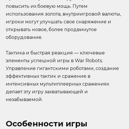
повысить их боевую мощь. Путем
использования золота, внутриигровой валюты,
игроки могут улучшать свое снаряжение и
открывать новое, более продвинутое
оборудование.
Тактика и быстрая реакция — ключевые
элементы успешной игры в War Robots.
Управление гигантскими роботами, создание
эффективных тактик и сражение в
интенсивных мультиплеерных сражениях
делает эту игру захватывающей и
незабываемой.
Особенности игры