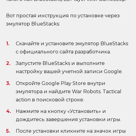
Вот простая инструкция по установке через
эмулятор BlueStacks:
Скачайте и установите эмулятор BlueStacks
с официального сайта разработчика.
Запустите BlueStacks и выполните
настройку вашей учетной записи Google.
Откройте Google Play Store внутри
эмулятора и найдите War Robots. Tactical
action в поисковой строке.
Нажмите на кнопку «Установить» и
дождитесь завершения установки игры.
После установки кликните на значок игры