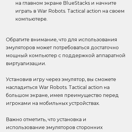
на главном экране BlueStacks и начните
играть в War Robots. Tactical action на своем
компьютере.
Обратите внимание, что для использования
эмуляторов может потребоваться достаточно
мощный компьютер с поддержкой аппаратной
виртуализации.
Установив игру через эмулятор, вы сможете
насладиться War Robots. Tactical action на
большом экране, имея преимущество перед
игроками на мобильных устройствах.
Важно отметить, что установка и
использование эмуляторов сторонних