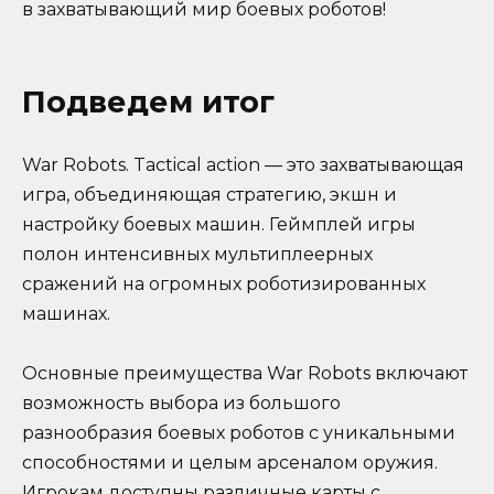
в захватывающий мир боевых роботов!
Подведем итог
War Robots. Tactical action — это захватывающая
игра, объединяющая стратегию, экшн и
настройку боевых машин. Геймплей игры
полон интенсивных мультиплеерных
сражений на огромных роботизированных
машинах.
Основные преимущества War Robots включают
возможность выбора из большого
разнообразия боевых роботов с уникальными
способностями и целым арсеналом оружия.
Игрокам доступны различные карты с