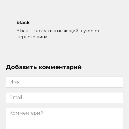
black
Black — это захватывающий шутер от
первого лица
Добавить комментарий
Имя
*
Email
*
Комментарий