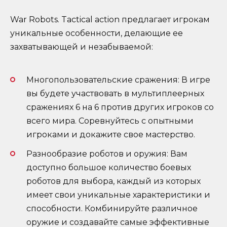
War Robots. Tactical action предлагает игрокам
уникальные особенности, делающие ее
захватывающей и незабываемой:
Многопользовательские сражения: В игре
вы будете участвовать в мультиплеерных
сражениях 6 на 6 против других игроков со
всего мира. Соревнуйтесь с опытными
игроками и докажите свое мастерство.
Разнообразие роботов и оружия: Вам
доступно большое количество боевых
роботов для выбора, каждый из которых
имеет свои уникальные характеристики и
способности. Комбинируйте различное
оружие и создавайте самые эффективные