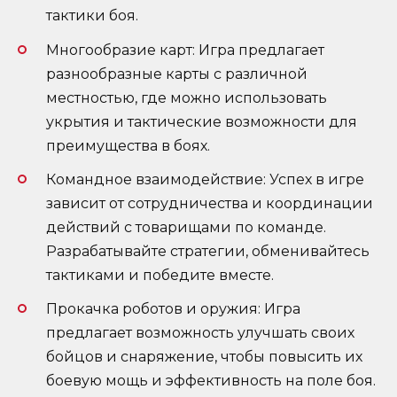
тактики боя.
Многообразие карт: Игра предлагает
разнообразные карты с различной
местностью, где можно использовать
укрытия и тактические возможности для
преимущества в боях.
Командное взаимодействие: Успех в игре
зависит от сотрудничества и координации
действий с товарищами по команде.
Разрабатывайте стратегии, обменивайтесь
тактиками и победите вместе.
Прокачка роботов и оружия: Игра
предлагает возможность улучшать своих
бойцов и снаряжение, чтобы повысить их
боевую мощь и эффективность на поле боя.