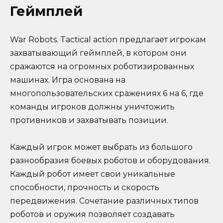
Геймплей
War Robots. Tactical action предлагает игрокам
захватывающий геймплей, в котором они
сражаются на огромных роботизированных
машинах. Игра основана на
многопользовательских сражениях 6 на 6, где
команды игроков должны уничтожить
противников и захватывать позиции.
Каждый игрок может выбрать из большого
разнообразия боевых роботов и оборудования.
Каждый робот имеет свои уникальные
способности, прочность и скорость
передвижения. Сочетание различных типов
роботов и оружия позволяет создавать