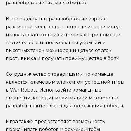
разнообразные тактики в битвах.
В игре доступны разнообразные карты с
различной местностью, которые игроки могут
использовать в своих интересах. При помощи
тактического использования укрытий и
высотных точек можно защищаться от атак
противника и получать преимущество в боях.
Сотрудничество с товарищами по команде
является ключевым элементом успешной игры
в War Robots. Используйте командные
стратегии, координируйте атаки и совместно
разрабатывайте планы для одержания победы.
Игра также предоставляет возможность
прокачивать роботов и оружие, чтобы