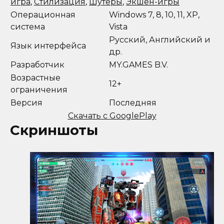
игра
,
Стилизация
,
Шутеры
,
Экшен-игры
Операционная
Windows 7, 8, 10, 11, XP,
система
Vista
Русский, Английский и
Язык интерфейса
др.
Разработчик
MY.GAMES B.V.
Возрастные
12+
ограничения
Версия
Последняя
Скачать с GooglePlay
Скриншоты