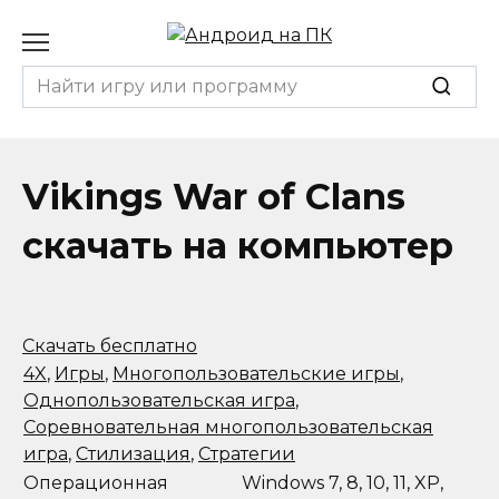
Перейти
к
содержанию
Search
for:
Vikings War of Clans
скачать на компьютер
Скачать бесплатно
4X
,
Игры
,
Многопользовательские игры
,
Однопользовательская игра
,
Соревновательная многопользовательская
игра
,
Стилизация
,
Стратегии
Операционная
Windows 7, 8, 10, 11, XP,