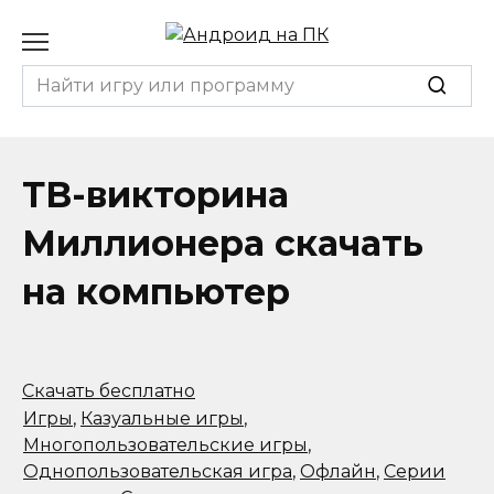
Перейти
к
содержанию
Search
for:
ТВ-викторина
Миллионера скачать
на компьютер
Скачать бесплатно
Игры
,
Казуальные игры
,
Многопользовательские игры
,
Однопользовательская игра
,
Офлайн
,
Серии