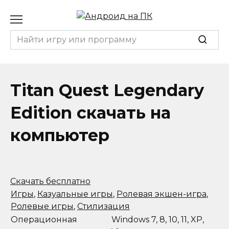
Перейти
к
содержанию
Search
for:
Titan Quest Legendary
Edition скачать на
компьютер
Скачать бесплатно
Игры
,
Казуальные игры
,
Ролевая экшен-игра
,
Ролевые игры
,
Стилизация
Операционная
Windows 7, 8, 10, 11, XP,