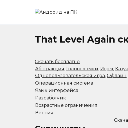
Перейти
к
содержанию
That Level Again 
Скачать бесплатно
Абстракция
,
Головоломки
,
Игры
,
Казу
Однопользовательская игра
,
Офлайн
Операционная система
Язык интерфейса
Разработчик
Возрастные ограничения
Версия
Скача