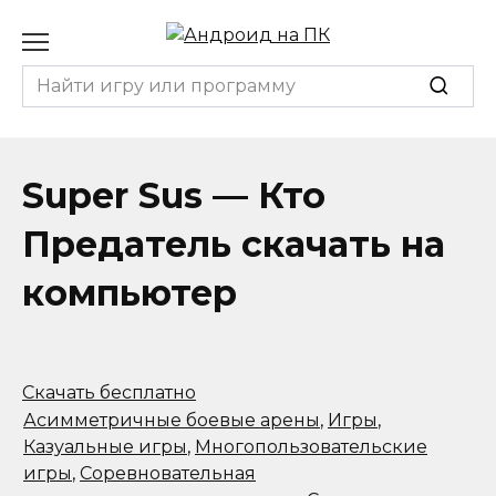
Перейти
к
содержанию
Search
for:
Super Sus — Кто
Предатель скачать на
компьютер
Скачать бесплатно
Асимметричные боевые арены
,
Игры
,
Казуальные игры
,
Многопользовательские
игры
,
Соревновательная