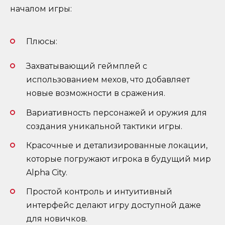
началом игры:
Плюсы:
Захватывающий геймплей с
использованием мехов, что добавляет
новые возможности в сражения.
Вариативность персонажей и оружия для
создания уникальной тактики игры.
Красочные и детализированные локации,
которые погружают игрока в будущий мир
Alpha City.
Простой контроль и интуитивный
интерфейс делают игру доступной даже
для новичков.