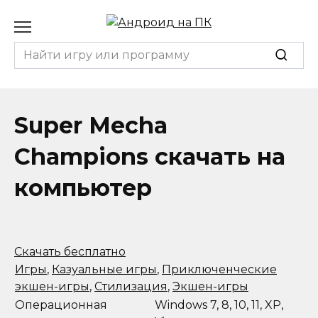
Перейти
к
содержанию
Search
for:
Super Mecha
Champions скачать на
компьютер
Скачать бесплатно
Игры
,
Казуальные игры
,
Приключенческие
экшен-игры
,
Стилизация
,
Экшен-игры
Операционная
Windows 7, 8, 10, 11, XP,