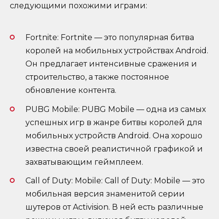
следующими похожими играми:
Fortnite: Fortnite — это популярная битва
королей на мобильных устройствах Android.
Он предлагает интенсивные сражения и
строительство, а также постоянное
обновление контента.
PUBG Mobile: PUBG Mobile — одна из самых
успешных игр в жанре битвы королей для
мобильных устройств Android. Она хорошо
известна своей реалистичной графикой и
захватывающим геймплеем.
Call of Duty: Mobile: Call of Duty: Mobile — это
мобильная версия знаменитой серии
шутеров от Activision. В ней есть различные