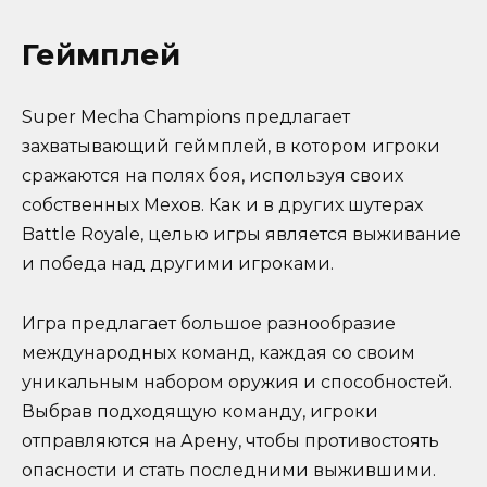
Геймплей
Super Mecha Champions предлагает
захватывающий геймплей, в котором игроки
сражаются на полях боя, используя своих
собственных Мехов. Как и в других шутерах
Battle Royale, целью игры является выживание
и победа над другими игроками.
Игра предлагает большое разнообразие
международных команд, каждая со своим
уникальным набором оружия и способностей.
Выбрав подходящую команду, игроки
отправляются на Арену, чтобы противостоять
опасности и стать последними выжившими.