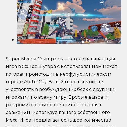
Super Mecha Champions — это захватывающая
игра в жанре шутера с использованием мехов,
которая происходит в неофутуристическом
городе Alpha City. В этой игре вы можете
участвовать в возбуждающих боях с другими
игроками по всему миру. Бросьте вызов и
разгромите своих соперников на полях
сражений, используя вашего собственного
Меха. Игра предлагает большое количество