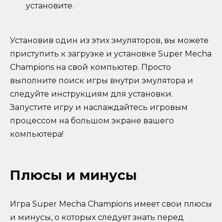
установите.
Установив один из этих эмуляторов, вы можете
приступить к загрузке и установке Super Mecha
Champions на свой компьютер. Просто
выполните поиск игры внутри эмулятора и
следуйте инструкциям для установки.
Запустите игру и наслаждайтесь игровым
процессом на большом экране вашего
компьютера!
Плюсы и минусы
Игра Super Mecha Champions имеет свои плюсы
и минусы, о которых следует знать перед