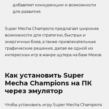
добавляет конкуренции и возможности
для развития.
Super Mecha Champions предлагает широкие
возможности для стратегии, быстрых и
энергичных боев, а также привлекательные
графические решения, делая ее одной из
интересных игр в жанре шутера на базе Мехов.
Как установить Super
Mecha Champions на ПК
через эмулятор
Чтобы установить игру Super Mecha Champions