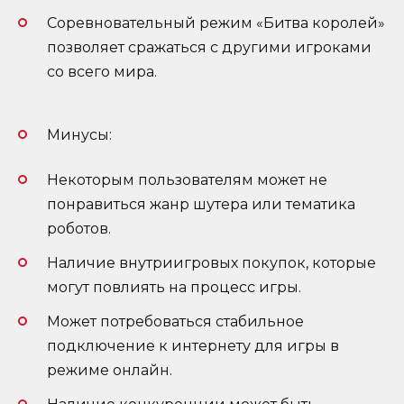
Соревновательный режим «Битва королей»
позволяет сражаться с другими игроками
со всего мира.
Минусы:
Некоторым пользователям может не
понравиться жанр шутера или тематика
роботов.
Наличие внутриигровых покупок, которые
могут повлиять на процесс игры.
Может потребоваться стабильное
подключение к интернету для игры в
режиме онлайн.