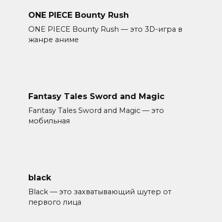
ONE PIECE Bounty Rush
ONE PIECE Bounty Rush — это 3D-игра в
жанре аниме
Fantasy Tales Sword and Magic
Fantasy Tales Sword and Magic — это
мобильная
black
Black — это захватывающий шутер от
первого лица