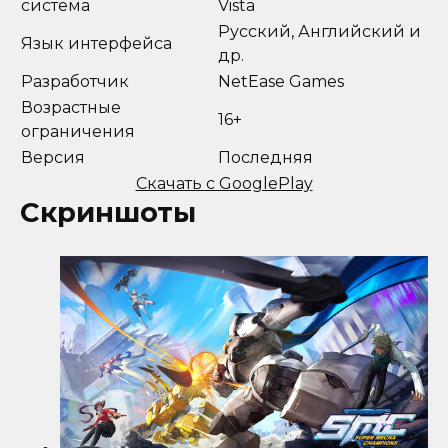
система
Vista
Русский, Английский и
Язык интерфейса
др.
Разработчик
NetEase Games
Возрастные
16+
ограничения
Версия
Последняя
Скачать с GooglePlay
Скриншоты