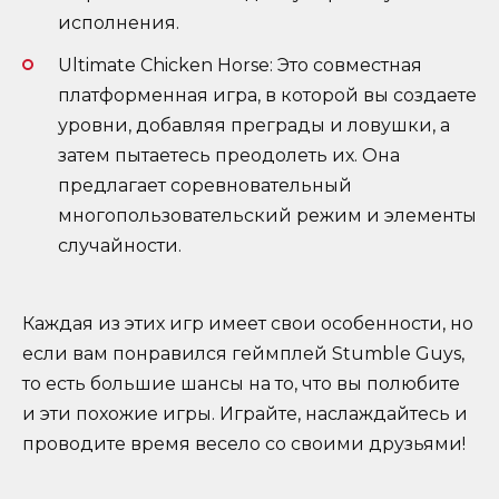
исполнения.
Ultimate Chicken Horse: Это совместная
платформенная игра, в которой вы создаете
уровни, добавляя преграды и ловушки, а
затем пытаетесь преодолеть их. Она
предлагает соревновательный
многопользовательский режим и элементы
случайности.
Каждая из этих игр имеет свои особенности, но
если вам понравился геймплей Stumble Guys,
то есть большие шансы на то, что вы полюбите
и эти похожие игры. Играйте, наслаждайтесь и
проводите время весело со своими друзьями!