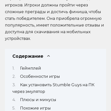
игроков. Игроки должны пройти через
сложные преграды и достичь финиша, чтобы
стать победителем. Она приобрела огромную
популярность, имеет положительные отзывы и
доступна для скачивания на мобильных
устройствах.
Содержание
Геймплей
Особенности игры
Как установить Stumble Guys на ПК
через эмулятор
Плюсы и минусы
Похожие игры