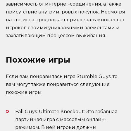
зависимость от интернет-соединения, а также
присутствие внутриигровых покупок. Несмотря
на это, игра продолжает привлекать множество
игроков своими уникальными элементами и
захватывающим процессом выживания.
Похожие игры
Если вам понравилась игра Stumble Guys, то
вам могут также понравиться следующие
похожие игры:
Fall Guys: Ultimate Knockout: Это забавная
партийная игра с массовым онлайн-
режимом. В ней игроки должны