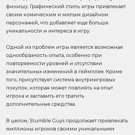
финишу. Графический стиль игры привлекает
своим комическим и милым дизайном
персонажей, что добавляет еще больше
уникальности и интереса в игру.
Одной из проблем игры является возможная
однообразность опыта, особенно при
повторяемости уровней и отсутствии
значительных изменений в геймплее. Кроме
того, присутствует система внутриигровых
покупок, которая может повлиять на опыт
игрока и заставить его тратить
дополнительные средства.
В целом, Stumble Guys продолжает привлекать
миллионы игроков своими уникальными