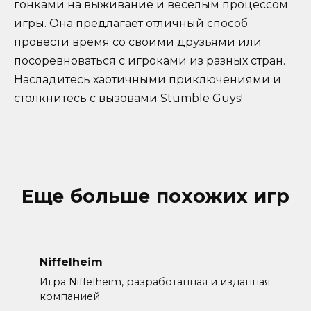
гонками на выживание и веселым процессом
игры. Она предлагает отличный способ
провести время со своими друзьями или
посоревноваться с игроками из разных стран.
Насладитесь хаотичными приключениями и
столкнитесь с вызовами Stumble Guys!
Еще больше похожих игр
Niffelheim
Игра Niffelheim, разработанная и изданная
компанией