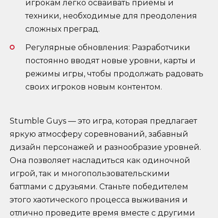
игрокам легко осваивать приемы и
техники, необходимые для преодоления
сложных преград.
Регулярные обновления: Разработчики
постоянно вводят новые уровни, карты и
режимы игры, чтобы продолжать радовать
своих игроков новым контентом.
Stumble Guys — это игра, которая предлагает
яркую атмосферу соревнований, забавный
дизайн персонажей и разнообразие уровней.
Она позволяет насладиться как одиночной
игрой, так и многопользовательскими
баттлами с друзьями. Станьте победителем
этого хаотического процесса выживания и
отлично проведите время вместе с другими