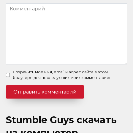
Комментарий
Сохранить моё имя, email и адрес сайта в этом
браузере для последующих моих комментариев.
Stumble Guys скачать
на компьютер