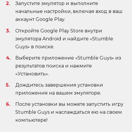
Запустите эмулятор и выполните
начальные настройки, включая вход в ваш
аккаунт Google Play.
Откройте Google Play Store внутри
эмулятора Android и найдите «Stumble
Guys» в поиске.
Выберите приложение «Stumble Guys» из
результатов поиска и нажмите
«Установить».
Дождитесь завершения установки
приложения на вашем эмуляторе.
После установки вы можете запустить игру
Stumble Guys и наслаждаться ею на своем
компьютере!