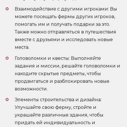
Взаимодействие с другими игроками: Вы
можете посещать фермы других игроков,
помогать им и получать подарки за это.
Также можно отправляться в путешествия
вместе с друзьями и исследовать новые
места.
Головоломки и квесты: Выполняйте
задания и миссии, решайте головоломки и
находите скрытые предметы, чтобы
продвигаться и разблокировать новые
возможности.
Элементы строительства и дизайна:
Улучшайте свою ферму, стройте и
украшайте различные здания, чтобы
придать ей индивидуальность и