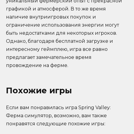
уникальный фермерский опыт с прекрасной
графикой и атмосферой. В то же время
наличие внутриигровых покупок и
ограничение использования энергии могут
быть недостатками для некоторых игроков.
Однако, благодаря бесплатной загрузке и
интересному геймплею, игра все равно
предлагает замечательное время
провождение на ферме.
Похожие игры
Если вам понравилась игра Spring Valley:
Ферма симулятор, возможно, вам также
понравятся следующие похожие игры: