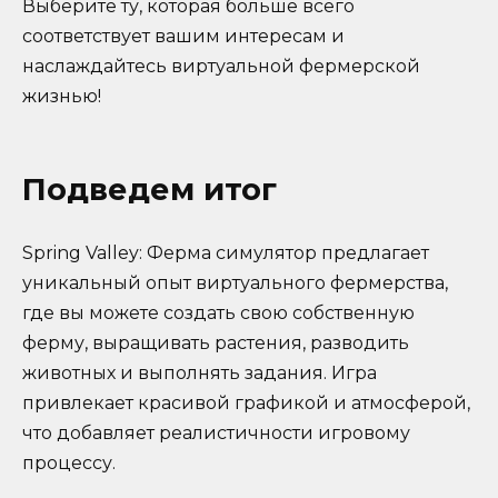
Выберите ту, которая больше всего
соответствует вашим интересам и
наслаждайтесь виртуальной фермерской
жизнью!
Подведем итог
Spring Valley: Ферма симулятор предлагает
уникальный опыт виртуального фермерства,
где вы можете создать свою собственную
ферму, выращивать растения, разводить
животных и выполнять задания. Игра
привлекает красивой графикой и атмосферой,
что добавляет реалистичности игровому
процессу.