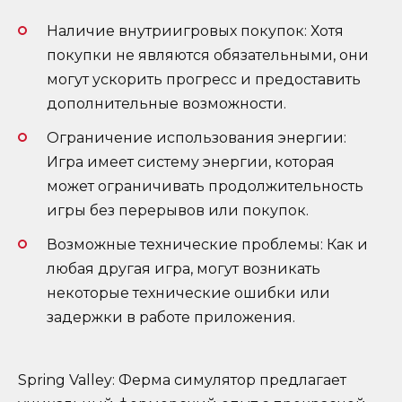
Наличие внутриигровых покупок: Хотя
покупки не являются обязательными, они
могут ускорить прогресс и предоставить
дополнительные возможности.
Ограничение использования энергии:
Игра имеет систему энергии, которая
может ограничивать продолжительность
игры без перерывов или покупок.
Возможные технические проблемы: Как и
любая другая игра, могут возникать
некоторые технические ошибки или
задержки в работе приложения.
Spring Valley: Ферма симулятор предлагает