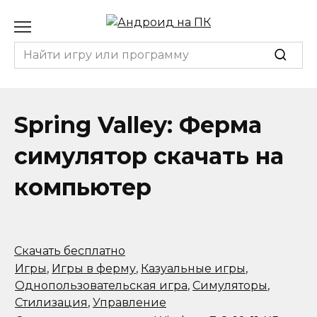
Перейти
к
содержанию
Search
for:
Spring Valley: Ферма
симулятор скачать на
компьютер
Скачать бесплатно
Игры
,
Игры в ферму
,
Казуальные игры
,
Однопользовательская игра
,
Симуляторы
,
Стилизация
,
Управление