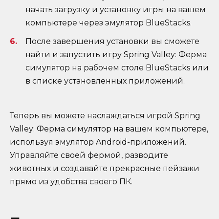
начать загрузку и установку игры на вашем
компьютере через эмулятор BlueStacks.
После завершения установки вы сможете
найти и запустить игру Spring Valley: Ферма
симулятор на рабочем столе BlueStacks или
в списке установленных приложений.
Теперь вы можете наслаждаться игрой Spring
Valley: Ферма симулятор на вашем компьютере,
используя эмулятор Android-приложений.
Управляйте своей фермой, разводите
животных и создавайте прекрасные пейзажи
прямо из удобства своего ПК.