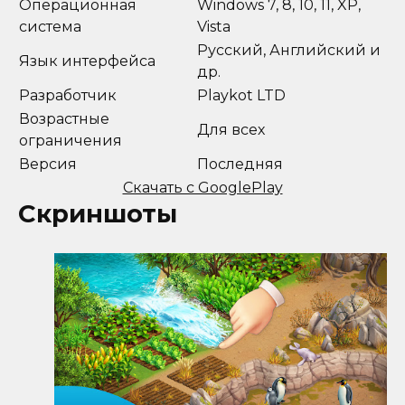
Операционная
Windows 7, 8, 10, 11, XP,
система
Vista
Русский, Английский и
Язык интерфейса
др.
Разработчик
Playkot LTD
Возрастные
Для всех
ограничения
Версия
Последняя
Скачать с GooglePlay
Скриншоты