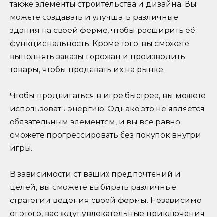
также элементы строительства и дизайна. Вы
можете создавать и улучшать различные
здания на своей ферме, чтобы расширить её
функциональность. Кроме того, вы сможете
выполнять заказы горожан и производить
товары, чтобы продавать их на рынке.
Чтобы продвигаться в игре быстрее, вы можете
использовать энергию. Однако это не является
обязательным элементом, и вы все равно
сможете прогрессировать без покупок внутри
игры.
В зависимости от ваших предпочтений и
целей, вы сможете выбирать различные
стратегии ведения своей фермы. Независимо
от этого, вас ждут увлекательные приключения