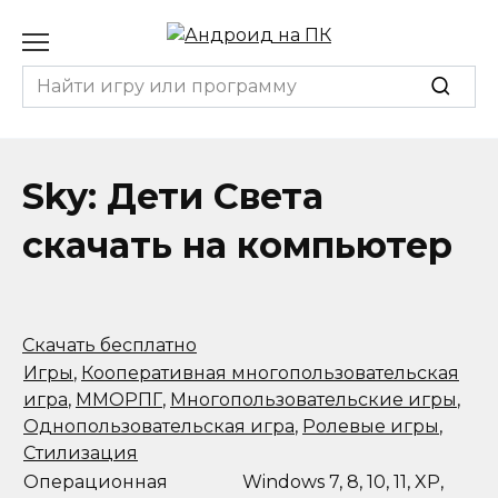
Перейти
к
содержанию
Search
for:
Sky: Дети Света
скачать на компьютер
Скачать бесплатно
Игры
,
Кооперативная многопользовательская
игра
,
ММОРПГ
,
Многопользовательские игры
,
Однопользовательская игра
,
Ролевые игры
,
Стилизация
Операционная
Windows 7, 8, 10, 11, XP,