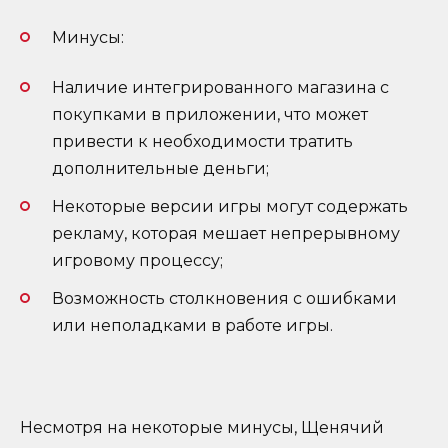
Минусы:
Наличие интегрированного магазина с
покупками в приложении, что может
привести к необходимости тратить
дополнительные деньги;
Некоторые версии игры могут содержать
рекламу, которая мешает непрерывному
игровому процессу;
Возможность столкновения с ошибками
или неполадками в работе игры.
Несмотря на некоторые минусы, Щенячий