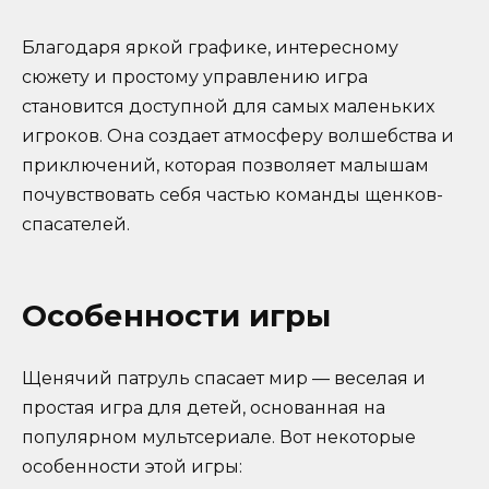
Благодаря яркой графике, интересному
сюжету и простому управлению игра
становится доступной для самых маленьких
игроков. Она создает атмосферу волшебства и
приключений, которая позволяет малышам
почувствовать себя частью команды щенков-
спасателей.
Особенности игры
Щенячий патруль спасает мир — веселая и
простая игра для детей, основанная на
популярном мультсериале. Вот некоторые
особенности этой игры: