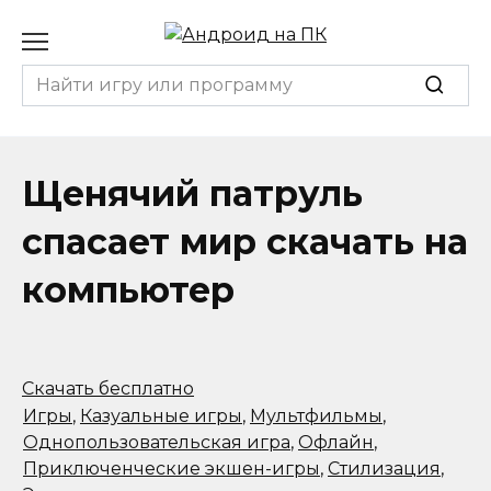
Перейти
к
содержанию
Search
for:
Щенячий патруль
спасает мир скачать на
компьютер
Скачать бесплатно
Игры
,
Казуальные игры
,
Мультфильмы
,
Однопользовательская игра
,
Офлайн
,
Приключенческие экшен-игры
,
Стилизация
,