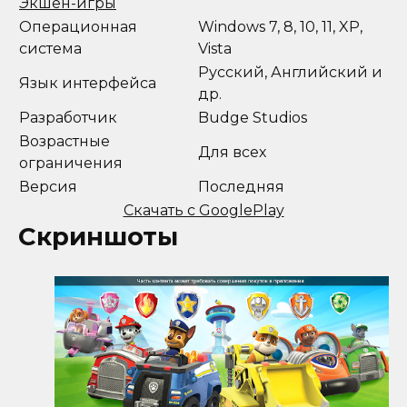
Экшен-игры
Операционная
Windows 7, 8, 10, 11, XP,
система
Vista
Русский, Английский и
Язык интерфейса
др.
Разработчик
Budge Studios
Возрастные
Для всех
ограничения
Версия
Последняя
Скачать с GooglePlay
Скриншоты