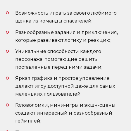
Возможность играть за своего любимого
щенка из команды спасателей;
Разнообразные задания и приключения,
которые развивают логику и реакцию;
Уникальные способности каждого
персонажа, помогающие решить
поставленные перед ними задачи;
Яркая графика и простое управление
делают игру доступной даже для самых
маленьких пользователей;
Головоломки, мини-игры и экшн-сцены
создают интересный и разнообразный
геймплей;