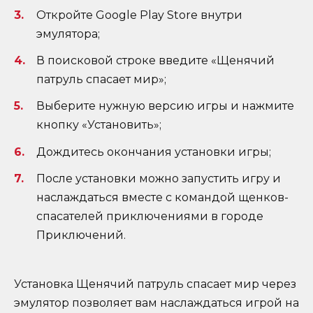
Откройте Google Play Store внутри
эмулятора;
В поисковой строке введите «Щенячий
патруль спасает мир»;
Выберите нужную версию игры и нажмите
кнопку «Установить»;
Дождитесь окончания установки игры;
После установки можно запустить игру и
наслаждаться вместе с командой щенков-
спасателей приключениями в городе
Приключений.
Установка Щенячий патруль спасает мир через
эмулятор позволяет вам наслаждаться игрой на