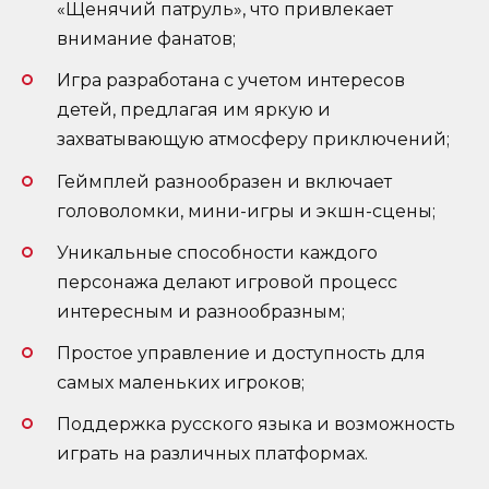
«Щенячий патруль», что привлекает
внимание фанатов;
Игра разработана с учетом интересов
детей, предлагая им яркую и
захватывающую атмосферу приключений;
Геймплей разнообразен и включает
головоломки, мини-игры и экшн-сцены;
Уникальные способности каждого
персонажа делают игровой процесс
интересным и разнообразным;
Простое управление и доступность для
самых маленьких игроков;
Поддержка русского языка и возможность
играть на различных платформах.