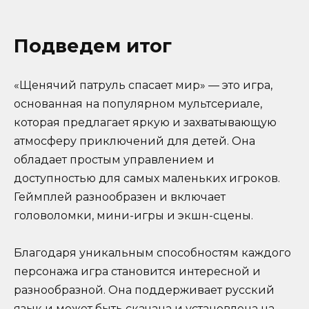
Подведем итог
«Щенячий патруль спасает мир» — это игра,
основанная на популярном мультсериале,
которая предлагает яркую и захватывающую
атмосферу приключений для детей. Она
обладает простым управлением и
доступностью для самых маленьких игроков.
Геймплей разнообразен и включает
головоломки, мини-игры и экшн-сцены.
Благодаря уникальным способностям каждого
персонажа игра становится интересной и
разнообразной. Она поддерживает русский
язык и может быть скачана и установлена на