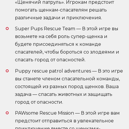
«Щенячий патруль». Игрокам предстоит
помогать щенкам-спасателям решать
различные задачи и приключения.
Super Pups Rescue Team — В этой игре вы
возьмете на себя роль супер-щенка и
будете присоединяться к команде
спасателей, чтобы бороться со злодеями и
спасать город от опасностей.
Puppy rescue patrol adventures — В это игре
вы станете членом спасательной команды,
состоящей из разных пород щенков. Ваша
задача — спасать животных и защищать
город от опасности.
PAWsome Rescue Mission — В этой игре вам
предстоит отправиться в увлекательное
приключение вместе со щенками-