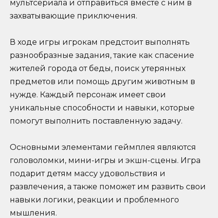
мультсериала и отправиться вместе с ним в
захватывающие приключения.
В ходе игры игрокам предстоит выполнять
разнообразные задания, такие как спасение
жителей города от беды, поиск утерянных
предметов или помощь другим животным в
нужде. Каждый персонаж имеет свои
уникальные способности и навыки, которые
помогут выполнить поставленную задачу.
Основными элементами геймплея являются
головоломки, мини-игры и экшн-сцены. Игра
подарит детям массу удовольствия и
развлечения, а также поможет им развить свои
навыки логики, реакции и проблемного
мышления.