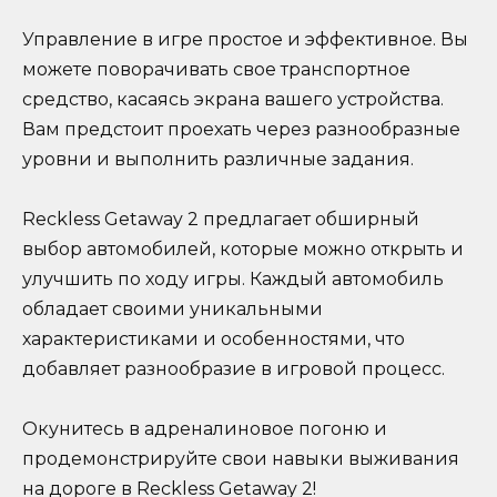
Управление в игре простое и эффективное. Вы
можете поворачивать свое транспортное
средство, касаясь экрана вашего устройства.
Вам предстоит проехать через разнообразные
уровни и выполнить различные задания.
Reckless Getaway 2 предлагает обширный
выбор автомобилей, которые можно открыть и
улучшить по ходу игры. Каждый автомобиль
обладает своими уникальными
характеристиками и особенностями, что
добавляет разнообразие в игровой процесс.
Окунитесь в адреналиновое погоню и
продемонстрируйте свои навыки выживания
на дороге в Reckless Getaway 2!