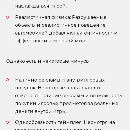
наслаждаться игрой.
Реалистичная физика: Разрушаемые
объекты и реалистичное поведение
автомобилей добавляют аутентичности и
эффектности в игровой мир.
Однако есть и некоторые минусы:
Наличие рекламы и внутриигровых
покупок: Некоторые пользователи
отмечают наличие рекламы и возможность
покупки игровых предметов за реальные
деньги внутри игры.
Однообразность геймплея: Несмотря на