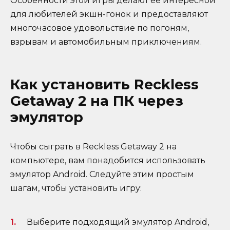
Особенности этой игры делают ее интересной
для любителей экшн-гонок и предоставляют
многочасовое удовольствие по погоням,
взрывам и автомобильным приключениям.
Как установить Reckless
Getaway 2 на ПК через
эмулятор
Чтобы сыграть в Reckless Getaway 2 на
компьютере, вам понадобится использовать
эмулятор Android. Следуйте этим простым
шагам, чтобы установить игру:
Выберите подходящий эмулятор Android,