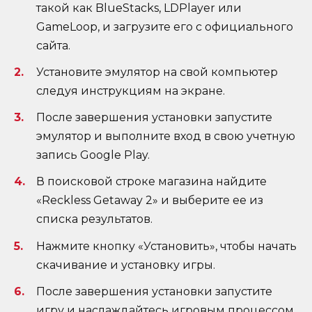
такой как BlueStacks, LDPlayer или
GameLoop, и загрузите его с официального
сайта.
Установите эмулятор на свой компьютер
следуя инструкциям на экране.
После завершения установки запустите
эмулятор и выполните вход в свою учетную
запись Google Play.
В поисковой строке магазина найдите
«Reckless Getaway 2» и выберите ее из
списка результатов.
Нажмите кнопку «Установить», чтобы начать
скачивание и установку игры.
После завершения установки запустите
игру и наслаждайтесь игровым процессом