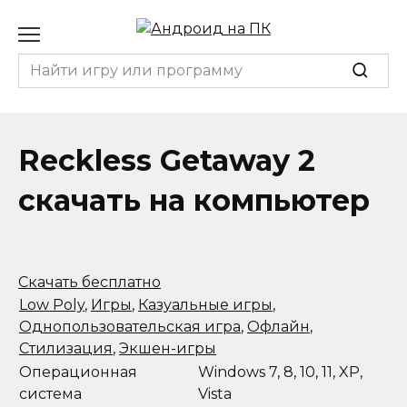
Перейти
к
содержанию
Search
for:
Reckless Getaway 2
скачать на компьютер
Скачать бесплатно
Low Poly
,
Игры
,
Казуальные игры
,
Однопользовательская игра
,
Офлайн
,
Стилизация
,
Экшен-игры
Операционная
Windows 7, 8, 10, 11, XP,
система
Vista