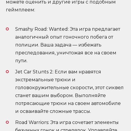
можете оценить и другие игры с подобным
геймплеем:
Smashy Road: Wanted: Эта игра предлагает
аналогичный опыт гоночного побега от
полиции. Ваша задача — избежать
преследования, уничтожая все на своем
пути.
Jet Car Stunts 2: Если вам нравятся
экстремальные трюки и
головокружительные скорости, этот сиквел
станет вашим выбором. Выполняйте
потрясающие трюки на своем автомобиле
и осваивайте сложные трассы.
Road Warriors: Эта игра сочетает элементы
безумных гонок и стрелялок. Управляйте