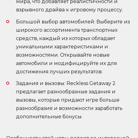
мира, что добавляет реалистичности и
взрывного драйва к игровому процессу.
Большой выбор автомобилей: Выберите из
широкого ассортимента транспортных
средств, каждый из которых обладает
уникальными характеристиками и
возможностями. Открывайте новые
автомобили и модифицируйте их для
достижения лучших результатов.
Задания и вызовы: Reckless Getaway 2
предлагает разнообразные задания и
вызовы, которые придают игре больше
разнообразия и возможности заработать
дополнительные бонусы.