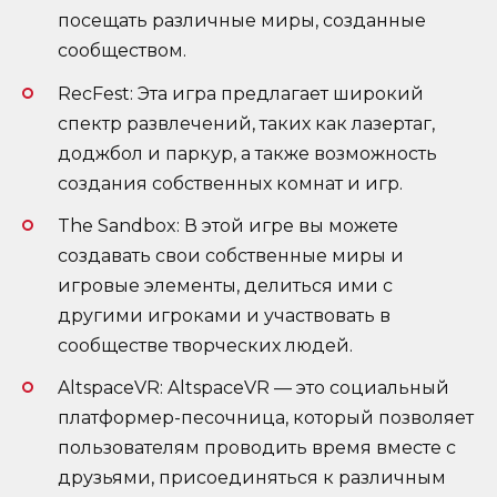
посещать различные миры, созданные
сообществом.
RecFest: Эта игра предлагает широкий
спектр развлечений, таких как лазертаг,
доджбол и паркур, а также возможность
создания собственных комнат и игр.
The Sandbox: В этой игре вы можете
создавать свои собственные миры и
игровые элементы, делиться ими с
другими игроками и участвовать в
сообществе творческих людей.
AltspaceVR: AltspaceVR — это социальный
платформер-песочница, который позволяет
пользователям проводить время вместе с
друзьями, присоединяться к различным