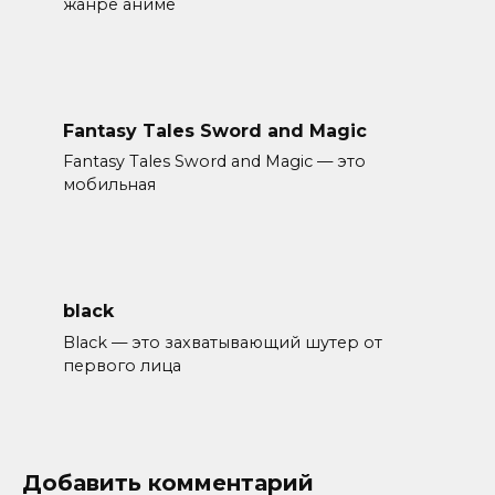
жанре аниме
Fantasy Tales Sword and Magic
Fantasy Tales Sword and Magic — это
мобильная
black
Black — это захватывающий шутер от
первого лица
Добавить комментарий