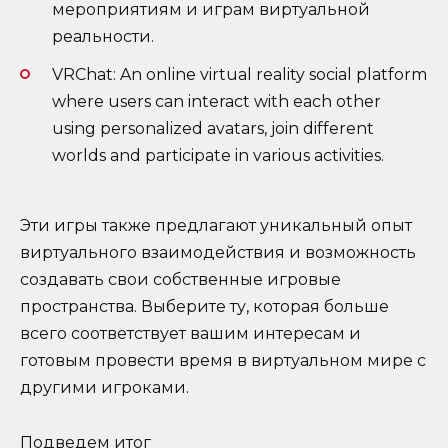
мероприятиям и играм виртуальной
реальности.
VRChat: An online virtual reality social platform
where users can interact with each other
using personalized avatars, join different
worlds and participate in various activities.
Эти игры также предлагают уникальный опыт
виртуального взаимодействия и возможность
создавать свои собственные игровые
пространства. Выберите ту, которая больше
всего соответствует вашим интересам и
готовым провести время в виртуальном мире с
другими игроками.
Подведем итог