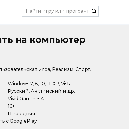
Search
for:
чать на компьютер
ьзовательская игра
,
Реализм
,
Спорт
,
Windows 7, 8, 10, 11, XP, Vista
Русский, Английский и др.
Vivid Games S.A.
16+
Последняя
ть с GooglePlay