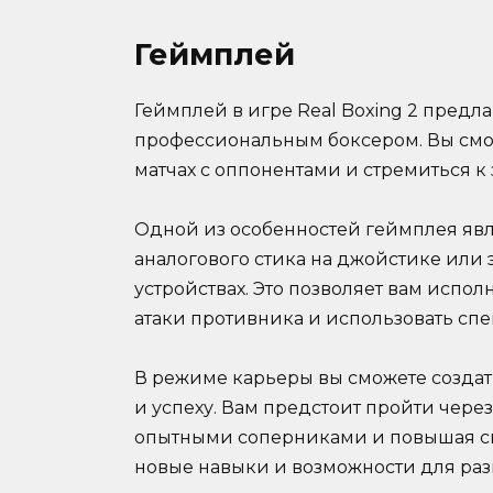
Геймплей
Геймплей в игре Real Boxing 2 предл
профессиональным боксером. Вы смож
матчах с оппонентами и стремиться к
Одной из особенностей геймплея яв
аналогового стика на джойстике или
устройствах. Это позволяет вам испо
атаки противника и использовать сп
В режиме карьеры вы сможете создать
и успеху. Вам предстоит пройти чере
опытными соперниками и повышая св
новые навыки и возможности для раз