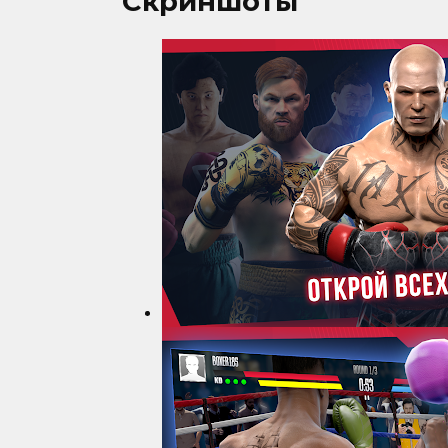
Скриншоты