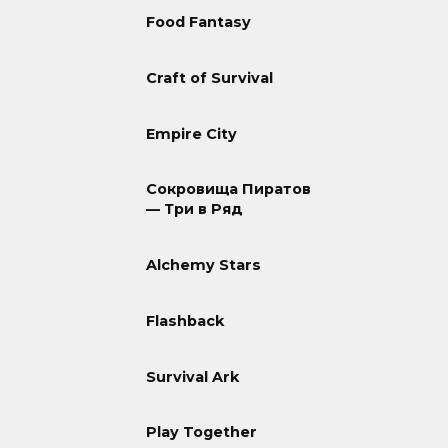
Food Fantasy
Craft of Survival
Empire City
Сокровища Пиратов
— Три в Ряд
Alchemy Stars
Flashback
Survival Ark
Play Together