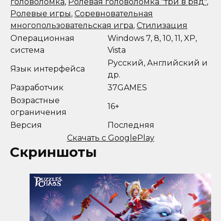
головоломка
,
Ролевая головоломка "три в ряд"
,
Ролевые игры
,
Соревновательная
многопользовательская игра
,
Стилизация
Операционная
Windows 7, 8, 10, 11, XP,
система
Vista
Русский, Английский и
Язык интерфейса
др.
Разработчик
37GAMES
Возрастные
16+
ограничения
Версия
Последняя
Скачать с GooglePlay
Скриншоты