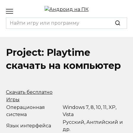
Перейти
к
содержанию
Search
for:
Project: Playtime
скачать на компьютер
Скачать бесплатно
Игры
Операционная
Windows 7, 8, 10, 11, XP,
система
Vista
Русский, Английский и
Язык интерфейса
др.