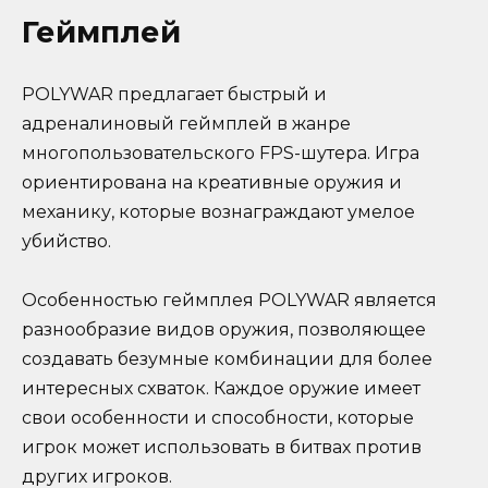
Геймплей
POLYWAR предлагает быстрый и
адреналиновый геймплей в жанре
многопользовательского FPS-шутера. Игра
ориентирована на креативные оружия и
механику, которые вознаграждают умелое
убийство.
Особенностью геймплея POLYWAR является
разнообразие видов оружия, позволяющее
создавать безумные комбинации для более
интересных схваток. Каждое оружие имеет
свои особенности и способности, которые
игрок может использовать в битвах против
других игроков.