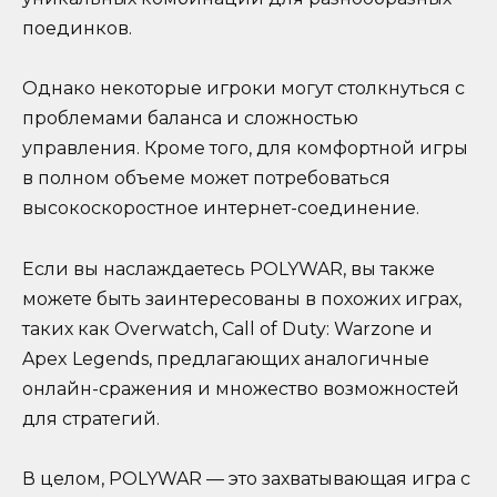
поединков.
Однако некоторые игроки могут столкнуться с
проблемами баланса и сложностью
управления. Кроме того, для комфортной игры
в полном объеме может потребоваться
высокоскоростное интернет-соединение.
Если вы наслаждаетесь POLYWAR, вы также
можете быть заинтересованы в похожих играх,
таких как Overwatch, Call of Duty: Warzone и
Apex Legends, предлагающих аналогичные
онлайн-сражения и множество возможностей
для стратегий.
В целом, POLYWAR — это захватывающая игра с