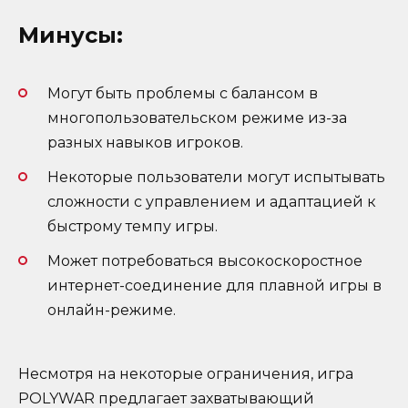
Минусы:
Могут быть проблемы с балансом в
многопользовательском режиме из-за
разных навыков игроков.
Некоторые пользователи могут испытывать
сложности с управлением и адаптацией к
быстрому темпу игры.
Может потребоваться высокоскоростное
интернет-соединение для плавной игры в
онлайн-режиме.
Несмотря на некоторые ограничения, игра
POLYWAR предлагает захватывающий