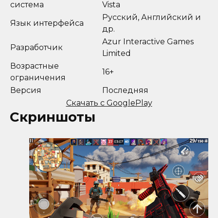
система
Vista
Русский, Английский и
Язык интерфейса
др.
Azur Interactive Games
Разработчик
Limited
Возрастные
16+
ограничения
Версия
Последняя
Скачать с GooglePlay
Скриншоты