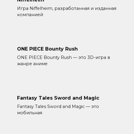
Игра Niffelheim, разработанная и изданная
компанией
ONE PIECE Bounty Rush
ONE PIECE Bounty Rush — это 3D-игра в
жанре аниме
Fantasy Tales Sword and Magic
Fantasy Tales Sword and Magic — это
мобильная