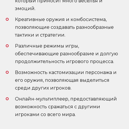
который приносит много веселья и
эмоций.
Креативные оружия и комбосистема,
позволяющие создавать разнообразные
тактики и стратегии.
Различные режимы игры,
обеспечивающие разнообразие и долгую
продолжительность игрового процесса.
Возможность кастомизации персонажа и
его оружия, позволяющая выделиться
среди других игроков.
Онлайн-мультиплеер, предоставляющий
возможность сражаться с другими
игроками со всего мира.