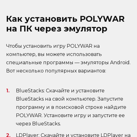
Как установить POLYWAR
на ПК через эмулятор
Чтобы установить игру POLYWAR на
компьютер, вы можете использовать
специальные программы — эмуляторы Android.
Вот несколько популярных вариантов:
BlueStacks: Скачайте и установите
BlueStacks на свой компьютер. Запустите
программу и в поисковой строке найдите
POLYWAR. Установите игру и запустите ее
через BlueStacks.
LDPlayer: Скачайте и установите LDPlayer на