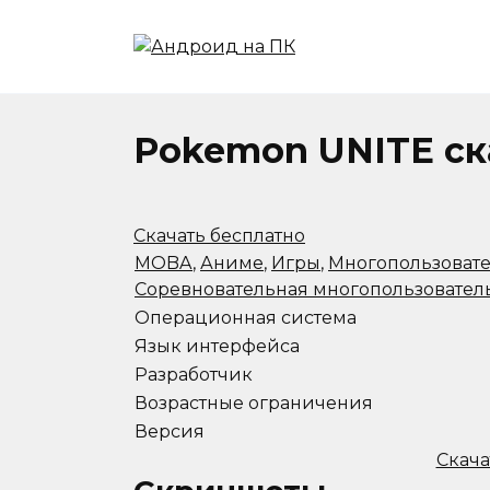
Перейти
к
содержанию
Pokemon UNITE ск
Скачать бесплатно
MOBA
,
Аниме
,
Игры
,
Многопользоват
Соревновательная многопользовател
Операционная система
Язык интерфейса
Разработчик
Возрастные ограничения
Версия
Скача