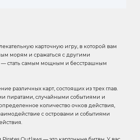
влекательную карточную игру, в которой вам
ным морям и сражаться с другими
ь — стать самым мощным и бесстрашным
е различных карт, состоящих из трех глав.
ыми пиратами, случайными событиями и
 определенное количество очков действия,
Взаимодействие с островами и событиями
ействия.
irates Outlaws — это карточные битвы. У вас