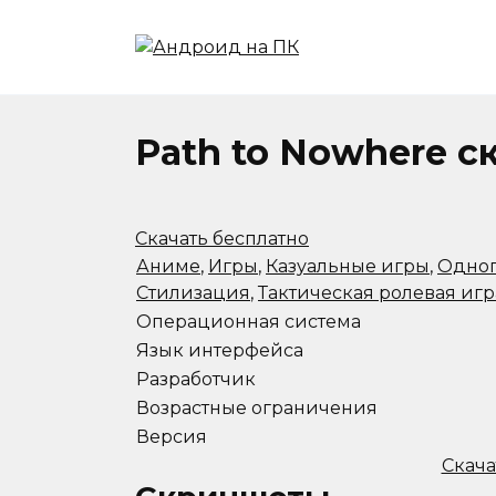
Перейти
к
содержанию
Path to Nowhere с
Скачать бесплатно
Аниме
,
Игры
,
Казуальные игры
,
Одноп
Стилизация
,
Тактическая ролевая игр
Операционная система
Язык интерфейса
Разработчик
Возрастные ограничения
Версия
Скача