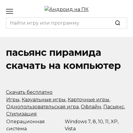
Перейти
к
содержанию
Search
for:
пасьянс пирамида
скачать на компьютер
Скачать бесплатно
Игры
,
Казуальные игры
,
Карточные игры
,
Однопользовательская игра
,
Офлайн
,
Пасьянс
,
Стилизация
Операционная
Windows 7, 8, 10, 11, XP,
система
Vista