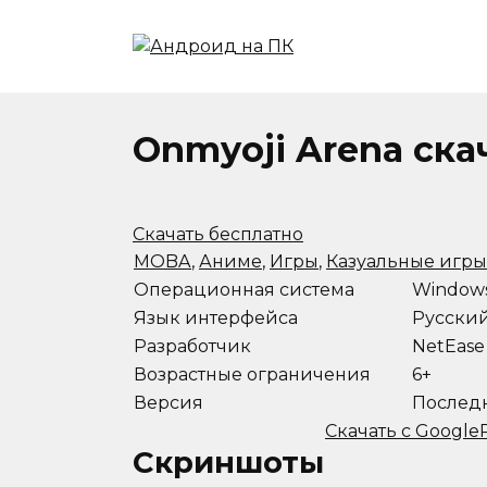
Перейти
к
содержанию
Onmyoji Arena ска
Скачать бесплатно
MOBA
,
Аниме
,
Игры
,
Казуальные игры
Операционная система
Windows 7
Язык интерфейса
Русский
Разработчик
NetEase
Возрастные ограничения
6+
Версия
Послед
Скачать с Google
Скриншоты