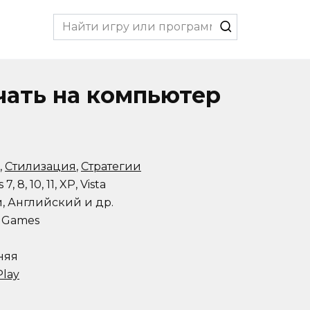
Search
for:
чать на компьютер
,
Стилизация
,
Стратегии
, 8, 10, 11, XP, Vista
, Английский и др.
 Games
няя
Play