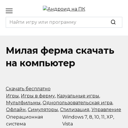
Перейти
к
содержанию
Search
for:
Милая ферма скачать
на компьютер
Скачать бесплатно
Игры
,
Игры в ферму
,
Казуальные игры
,
Мультфильмы
,
Однопользовательская игра
,
Офлайн
,
Симуляторы
,
Стилизация
,
Управление
Операционная
Windows 7, 8, 10, 11, XP,
система
Vista