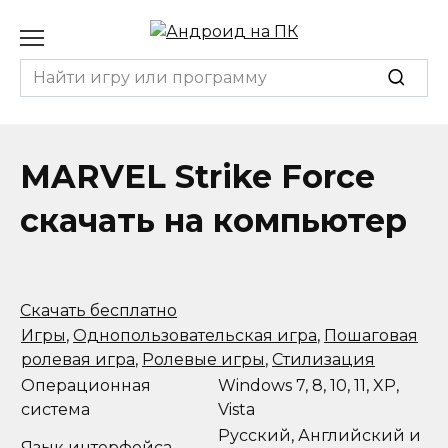
Перейти
к
содержанию
Search
for:
MARVEL Strike Force
скачать на компьютер
Скачать бесплатно
Игры
,
Однопользовательская игра
,
Пошаговая
ролевая игра
,
Ролевые игры
,
Стилизация
Операционная
Windows 7, 8, 10, 11, XP,
система
Vista
Русский, Английский и
Язык интерфейса