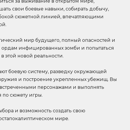
зиться за выживание в открытом мире,
шать свои боевые навыки, собирать добычу,
лубокой сюжетной линией, впечатляющими
ой.
тический мир будущего, полный опасностей и
ть ордам инфицированных зомби и попытаться
в этой новой реальности.
ют боевую систему, разведку окружающей
е оружия и построение укрепленных убежищ. Вы
о встреченными персонажами и выполнять
 по сюжету игры.
выбора и возможность создать свою
остапокалиптическом мире.