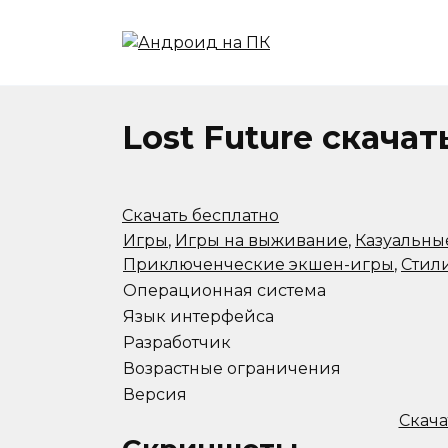
Перейти
к
содержанию
Lost Future скача
Скачать бесплатно
Игры
,
Игры на выживание
,
Казуальны
Приключенческие экшен-игры
,
Стил
Операционная система
Язык интерфейса
Разработчик
Возрастные ограничения
Версия
Скача