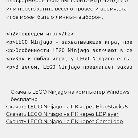
платформеров. Если вы любите мир Ниндзаго
или просто хотите весело провести время, эта
игра может быть отличным выбором.
<h2>Подведем итог</h2>

<p>LEGO Ninjago - захватывающая игра, предл
<p>Особенности LEGO Ninjago включают в себ
<p>Как и любая игра, у LEGO Ninjago есть с
<p>В целом, LEGO Ninjago предлагает захват
Скачать LEGO Ninjago на компьютер Windows
бесплатно
Скачать LEGO Ninjago на ПК через BlueStacks 5
Скачать LEGO Ninjago на ПК через LDPlayer
Скачать LEGO Ninjago на ПК через GameLoop