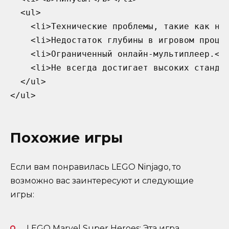
  <ul>

    <li>Технические проблемы, такие как низ
    <li>Недостаток глубины в игровом процес
    <li>Ограниченный онлайн-мультиплеер.</l
    <li>Не всегда достигает высоких стандар
  </ul>

</ul>
Похожие игры
Если вам понравилась LEGO Ninjago, то
возможно вас заинтересуют и следующие
игры:
LEGO Marvel Super Heroes: Эта игра