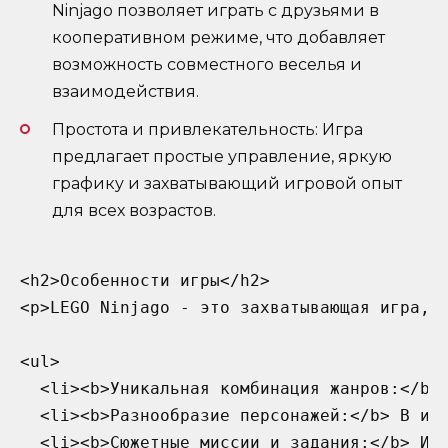
Ninjago позволяет играть с друзьями в
кооперативном режиме, что добавляет
возможность совместного веселья и
взаимодействия.
Простота и привлекательность: Игра
предлагает простые управление, яркую
графику и захватывающий игровой опыт
для всех возрастов.
<h2>Особенности игры</h2>

<p>LEGO Ninjago - это захватывающая игра, к
<ul>

  <li><b>Уникальная комбинация жанров:</b> 
  <li><b>Разнообразие персонажей:</b> В игр
  <li><b>Сюжетные миссии и задания:</b> Игр