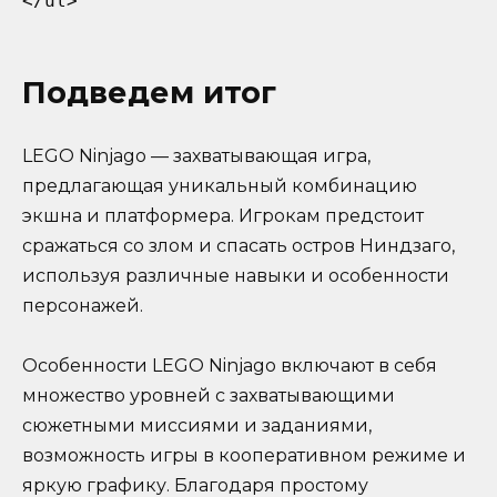
</ul>
Подведем итог
LEGO Ninjago — захватывающая игра,
предлагающая уникальный комбинацию
экшна и платформера. Игрокам предстоит
сражаться со злом и спасать остров Ниндзаго,
используя различные навыки и особенности
персонажей.
Особенности LEGO Ninjago включают в себя
множество уровней с захватывающими
сюжетными миссиями и заданиями,
возможность игры в кооперативном режиме и
яркую графику. Благодаря простому