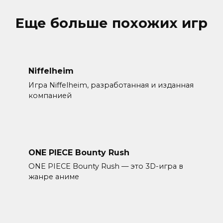
Еще больше похожих игр
Niffelheim
Игра Niffelheim, разработанная и изданная
компанией
ONE PIECE Bounty Rush
ONE PIECE Bounty Rush — это 3D-игра в
жанре аниме