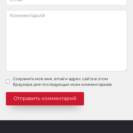
*
Комментарий
Сохранить моё имя, email и адрес сайта в этом
браузере для последующих моих комментариев.