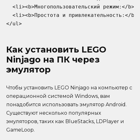
  <li><b>Многопользовательский режим:</b> L
  <li><b>Простота и привлекательность:</b> 
</ul>
Как установить LEGO
Ninjago на ПК через
эмулятор
Чтобы установить LEGO Ninjago на компьютер с
операционной системой Windows, вам
понадобится использовать эмулятор Android.
Существуют несколько популярных
эмуляторов, таких как BlueStacks, LDPlayer и
GameLoop.