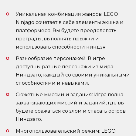
Уникальная комбинация жанров: LEGO
Ninjago сочетает в себе элементы экшна и
платформера. Вы будете преодолевать
преграды, выполнять прыжки и
использовать способности ниндзя.
Разнообразие персонажей: В игре
доступны разные персонажи из мира
Ниндзаго, каждый со своими уникальными
способностями и навыками.
Сюжетные миссии и задания: Игра полна
захватывающих миссий и заданий, где вы
будете сражаться со злом и спасать остров
Ниндзаго.
Многопользовательский режим: LEGO