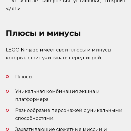
  <li>После завершения установки, откройте 
</ol>
Плюсы и минусы
LEGO Ninjago имеет свои плюсы и минусы,
которые стоит учитывать перед игрой:
Плюсы:
Уникальная комбинация экшна и
платформера.
Разнообразие персонажей с уникальными
способностями.
Захватывающие сюжетные миссии и