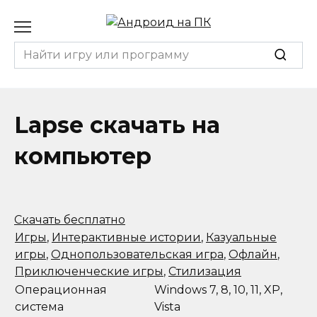
Перейти
к
содержанию
Search
for:
Lapse скачать на
компьютер
Скачать бесплатно
Игры
,
Интерактивные истории
,
Казуальные
игры
,
Однопользовательская игра
,
Офлайн
,
Приключенческие игры
,
Стилизация
Операционная
Windows 7, 8, 10, 11, XP,
система
Vista