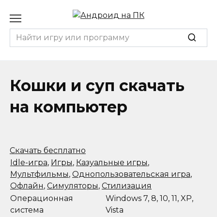
Перейти
к
содержанию
Search
for:
Кошки и суп скачать
на компьютер
Скачать бесплатно
Idle-игра
,
Игры
,
Казуальные игры
,
Мультфильмы
,
Однопользовательская игра
,
Офлайн
,
Симуляторы
,
Стилизация
Операционная
Windows 7, 8, 10, 11, XP,
система
Vista