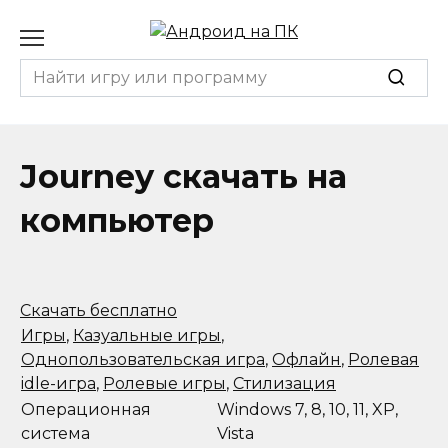
Перейти
к
содержанию
Search
for:
Journey скачать на
компьютер
Скачать бесплатно
Игры
,
Казуальные игры
,
Однопользовательская игра
,
Офлайн
,
Ролевая
idle-игра
,
Ролевые игры
,
Стилизация
Операционная
Windows 7, 8, 10, 11, XP,
система
Vista