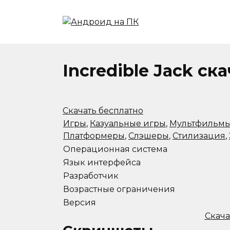
Перейти
к
содержанию
Incredible Jack ск
Скачать бесплатно
Игры
,
Казуальные игры
,
Мультфильм
Платформеры
,
Слэшеры
,
Стилизация
,
Операционная система
Язык интерфейса
Разработчик
Возрастные ограничения
Версия
Скача