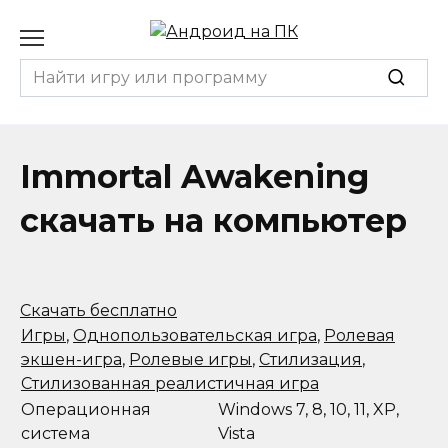
Перейти
к
содержанию
Search
for:
Immortal Awakening
скачать на компьютер
Скачать бесплатно
Игры
,
Однопользовательская игра
,
Ролевая
экшен-игра
,
Ролевые игры
,
Стилизация
,
Стилизованная реалистичная игра
Операционная
Windows 7, 8, 10, 11, XP,
система
Vista