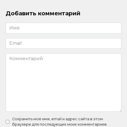
Добавить комментарий
Имя
*
Email
*
Комментарий
Сохранить моё имя, email и адрес сайта в этом
браузере для последующих моих комментариев.