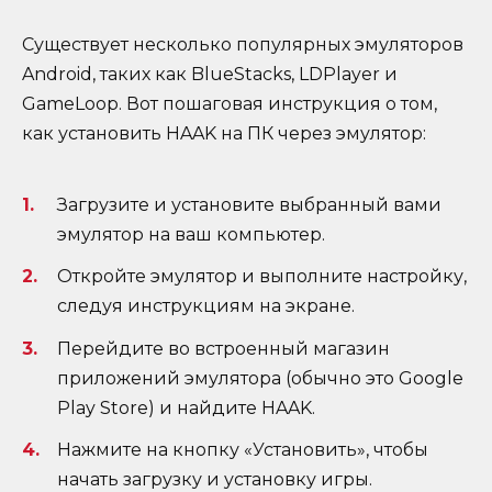
Существует несколько популярных эмуляторов
Android, таких как BlueStacks, LDPlayer и
GameLoop. Вот пошаговая инструкция о том,
как установить HAAK на ПК через эмулятор:
Загрузите и установите выбранный вами
эмулятор на ваш компьютер.
Откройте эмулятор и выполните настройку,
следуя инструкциям на экране.
Перейдите во встроенный магазин
приложений эмулятора (обычно это Google
Play Store) и найдите HAAK.
Нажмите на кнопку «Установить», чтобы
начать загрузку и установку игры.