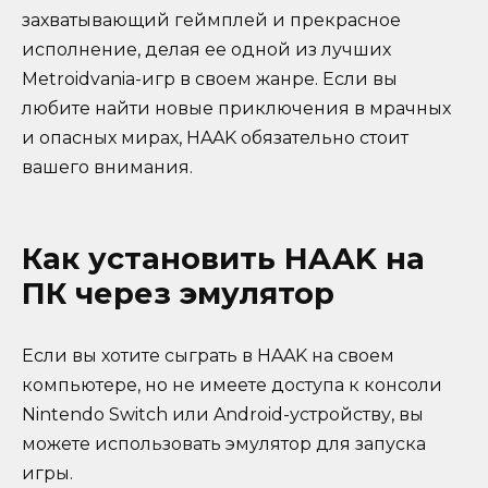
захватывающий геймплей и прекрасное
исполнение, делая ее одной из лучших
Metroidvania-игр в своем жанре. Если вы
любите найти новые приключения в мрачных
и опасных мирах, HAAK обязательно стоит
вашего внимания.
Как установить HAAK на
ПК через эмулятор
Если вы хотите сыграть в HAAK на своем
компьютере, но не имеете доступа к консоли
Nintendo Switch или Android-устройству, вы
можете использовать эмулятор для запуска
игры.