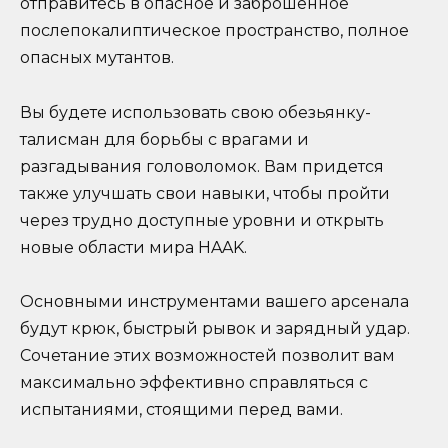
отправитесь в опасное и заброшенное
послепокалиптическое пространство, полное
опасных мутантов.
Вы будете использовать свою обезьянку-
талисман для борьбы с врагами и
разгадывания головоломок. Вам придется
также улучшать свои навыки, чтобы пройти
через трудно доступные уровни и открыть
новые области мира HAAK.
Основными инструментами вашего арсенала
будут крюк, быстрый рывок и зарядный удар.
Сочетание этих возможностей позволит вам
максимально эффективно справляться с
испытаниями, стоящими перед вами.