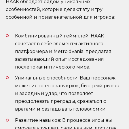
HAAK обладает рядом уникальных
особенностей, которые делают эту игру
особенной и привлекательной для игроков:
Комбинированный геймплей: HAAK
сочетает в себе элементы активного
платформера и Metroidvania, предлагая
захватывающий опыт исследования
послепокалиптического мира.
Уникальные способности: Ваш персонаж
может использовать крюк, быстрый рывок
и зарядный удар, что позволяет
преодолевать преграды, сражаться с
врагами и разгадывать головоломки.
Развитие навыков: В процессе игры вы
сможете улучшать свои навыки, достигая