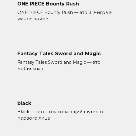
ONE PIECE Bounty Rush
ONE PIECE Bounty Rush — это 3D-игра в
жанре аниме
Fantasy Tales Sword and Magic
Fantasy Tales Sword and Magic — это
мобильная
black
Black — это захватывающий шутер от
первого лица