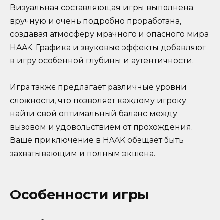
Визуальная составляющая игры выполнена
вручную и очень подробно проработана,
создавая атмосферу мрачного и опасного мира
HAAK. Графика и звуковые эффекты добавляют
в игру особенной глубины и аутентичности.
Игра также предлагает различные уровни
сложности, что позволяет каждому игроку
найти свой оптимальный баланс между
вызовом и удовольствием от прохождения.
Ваше приключение в HAAK обещает быть
захватывающим и полным экшена.
Особенности игры