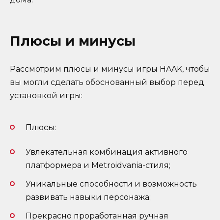
Плюсы и минусы
Рассмотрим плюсы и минусы игры HAAK, чтобы
вы могли сделать обоснованный выбор перед
установкой игры:
Плюсы:
Увлекательная комбинация активного
платформера и Metroidvania-стиля;
Уникальные способности и возможность
развивать навыки персонажа;
Прекрасно проработанная ручная