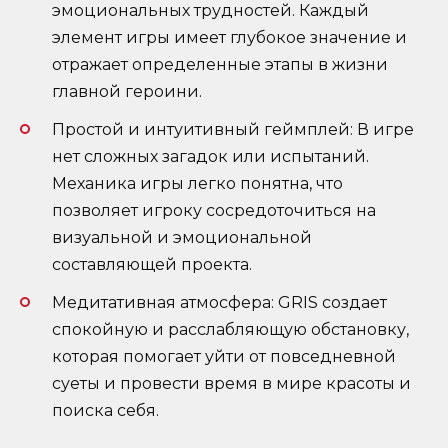
эмоциональных трудностей. Каждый
элемент игры имеет глубокое значение и
отражает определенные этапы в жизни
главной героини.
Простой и интуитивный геймплей: В игре
нет сложных загадок или испытаний.
Механика игры легко понятна, что
позволяет игроку сосредоточиться на
визуальной и эмоциональной
составляющей проекта.
Медитативная атмосфера: GRIS создает
спокойную и расслабляющую обстановку,
которая помогает уйти от повседневной
суеты и провести время в мире красоты и
поиска себя.