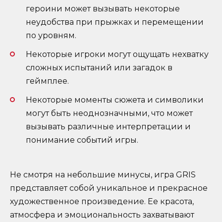
героини может вызывать некоторые
неудобства при прыжках и перемещении
по уровням.
Некоторые игроки могут ощущать нехватку
сложных испытаний или загадок в
геймплее.
Некоторые моменты сюжета и символики
могут быть неоднозначными, что может
вызывать различные интерпретации и
понимание событий игры.
Не смотря на небольшие минусы, игра GRIS
представляет собой уникальное и прекрасное
художественное произведение. Ее красота,
атмосфера и эмоциональность захватывают