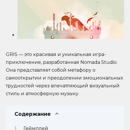
GRIS — это красивая и уникальная игра-
приключение, разработанная Nomada Studio.
Она представляет собой метафору о
самооткрытии и преодолении эмоциональных
трудностей через впечатляющий визуальный
стиль и атмосферную музыку.
Содержание
Геймплей