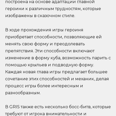
построена на основе адаптации главной
героини к различным трудностям, которые
изображены в сказочном стиле.
В ходе прохождения игры героиня
приобретает способности, позволяющие ей
менять свою форму и преодолевать
препятствия. Эти способности включают
изменение в форму куба, возможность парить с
помощью крыльев и подводную форму.
Каждая новая глава игры предлагает большее
сочетание этих способностей и механик, делая
процесс игры более интересным и
разнообразным.
В GRIS также есть несколько босс-битв, которые
требуют от игрока внимательности и