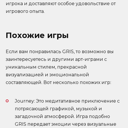
игрока и доставляют особое удовольствие от
игрового опыта.
Похожие игры
Если вам понравилась GRIS, то возможно вы
заинтересуетесь и другими арт-играми с
уникальным стилем, прекрасной
визуализацией и эмоциональной
составляющей. Вот несколько похожих игр:
Journey: Это медитативное приключение с
потрясающей графикой, музыкой и
загадочной атмосферой. Игра подобно
GRIS передает эмоции через визуальные