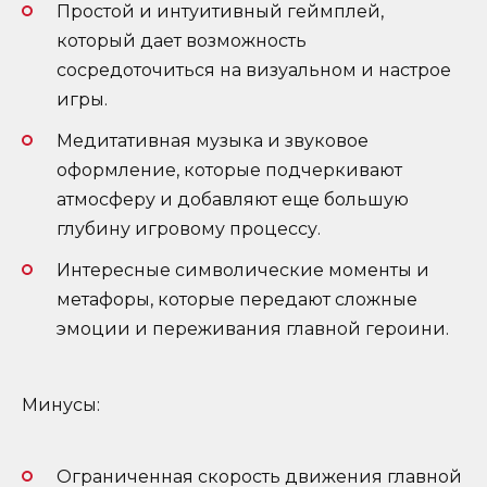
Простой и интуитивный геймплей,
который дает возможность
сосредоточиться на визуальном и настрое
игры.
Медитативная музыка и звуковое
оформление, которые подчеркивают
атмосферу и добавляют еще большую
глубину игровому процессу.
Интересные символические моменты и
метафоры, которые передают сложные
эмоции и переживания главной героини.
Минусы:
Ограниченная скорость движения главной