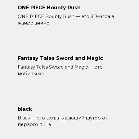
ONE PIECE Bounty Rush
ONE PIECE Bounty Rush — это 3D-игра в
жанре аниме
Fantasy Tales Sword and Magic
Fantasy Tales Sword and Magic — это
мобильная
black
Black — это захватывающий шутер от
первого лица