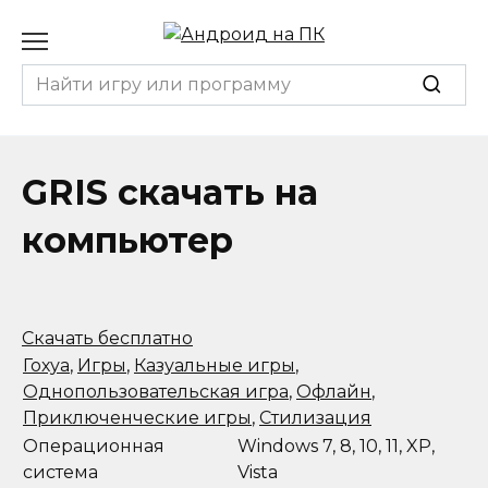
Перейти
к
содержанию
Search
for:
GRIS скачать на
компьютер
Скачать бесплатно
Гохуа
,
Игры
,
Казуальные игры
,
Однопользовательская игра
,
Офлайн
,
Приключенческие игры
,
Стилизация
Операционная
Windows 7, 8, 10, 11, XP,
система
Vista