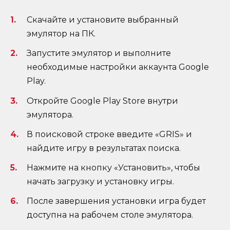
Скачайте и установите выбранный
эмулятор на ПК.
Запустите эмулятор и выполните
необходимые настройки аккаунта Google
Play.
Откройте Google Play Store внутри
эмулятора.
В поисковой строке введите «GRIS» и
найдите игру в результатах поиска.
Нажмите на кнопку «Установить», чтобы
начать загрузку и установку игры.
После завершения установки игра будет
доступна на рабочем столе эмулятора.