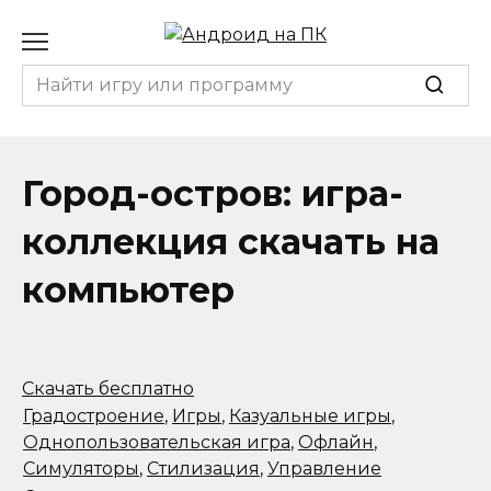
Перейти
к
содержанию
Search
for:
Город-остров: игра-
коллекция скачать на
компьютер
Скачать бесплатно
Градостроение
,
Игры
,
Казуальные игры
,
Однопользовательская игра
,
Офлайн
,
Симуляторы
,
Стилизация
,
Управление