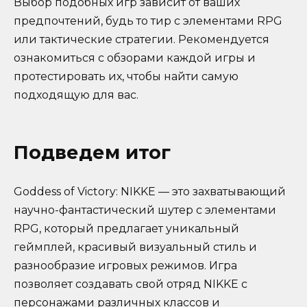
Выбор подобных игр зависит от ваших
предпочтений, будь то тир с элементами RPG
или тактические стратегии. Рекомендуется
ознакомиться с обзорами каждой игры и
протестировать их, чтобы найти самую
подходящую для вас.
Подведем итог
Goddess of Victory: NIKKE — это захватывающий
научно-фантастический шутер с элементами
RPG, который предлагает уникальный
геймплей, красивый визуальный стиль и
разнообразие игровых режимов. Игра
позволяет создавать свой отряд NIKKE с
персонажами различных классов и