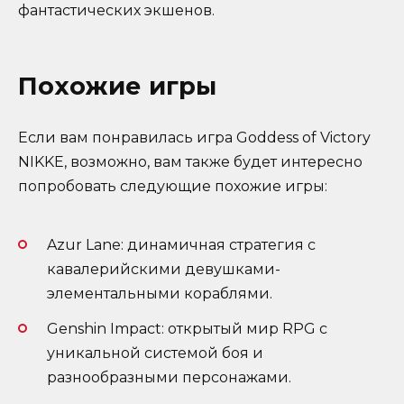
фантастических экшенов.
Похожие игры
Если вам понравилась игра Goddess of Victory
NIKKE, возможно, вам также будет интересно
попробовать следующие похожие игры:
Azur Lane: динамичная стратегия с
кавалерийскими девушками-
элементальными кораблями.
Genshin Impact: открытый мир RPG с
уникальной системой боя и
разнообразными персонажами.