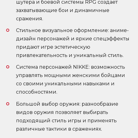
шутера и боевой системы RPG создает
захватывающие бои и динамичные
сражения.
Стильное визуальное оформление: аниме-
дизайн персонажей и яркие спецэффекты
придают игре эстетическую
привлекательность и уникальный стиль.
Система персонажей NIKKE: возможность
управлять мощными женскими бойцами
со своими уникальными навыками и
способностями.
Большой выбор оружия: разнообразие
видов оружия позволяет выбирать
подходящий стиль игры и применять
различные тактики в сражениях.