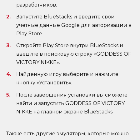
разработчиков.
Запустите BlueStacks и введите свои
учетные данные Google для авторизации в
Play Store.
Откройте Play Store внутри BlueStacks и
введите в поисковую строку «GODDESS OF
VICTORY NIKKE».
Найденную игру выберите и нажмите
кнопку «Установить».
После завершения установки вы сможете
найти и запустить GODDESS OF VICTORY
NIKKE на главном экране BlueStacks.
Также есть другие эмуляторы, которые можно