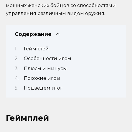
мощных женских бойцов со способностями
управления различным видом оружия.
Содержание
Геймплей
Особенности игры
Плюсы и минусы
Похожие игры
Подведем итог
Геймплей