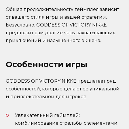
Общая продолжительность геймплея зависит
от вашего стиля игры и вашей стратегии.
Безусловно, GODDESS OF VICTORY NIKKE
предложит вам долгие часы захватывающих
приключений и насыщенного экшена.
Особенности игры
GODDESS OF VICTORY NIKKE предлагает ряд
особенностей, которые делают ее уникальной
и привлекательной для игроков:
Увлекательный геймплей:
комбинирование стрельбы с элементами