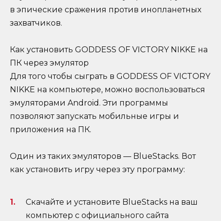
в эпические сражения против инопланетных
захватчиков.
Как установить GODDESS OF VICTORY NIKKE на
ПК через эмулятор
Для того чтобы сыграть в GODDESS OF VICTORY
NIKKE на компьютере, можно воспользоваться
эмуляторами Android. Эти программы
позволяют запускать мобильные игры и
приложения на ПК.
Один из таких эмуляторов — BlueStacks. Вот
как установить игру через эту программу:
Скачайте и установите BlueStacks на ваш
компьютер с официального сайта