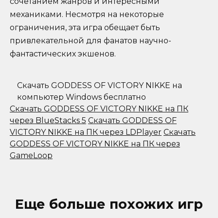
сочетанием жанров и интересными
механиками. Несмотря на некоторые
ограничения, эта игра обещает быть
привлекательной для фанатов научно-
фантастических экшенов.
Скачать GODDESS OF VICTORY NIKKE на
компьютер Windows бесплатно
Скачать GODDESS OF VICTORY NIKKE на ПК
через BlueStacks 5
Скачать GODDESS OF
VICTORY NIKKE на ПК через LDPlayer
Скачать
GODDESS OF VICTORY NIKKE на ПК через
GameLoop
Еще больше похожих игр