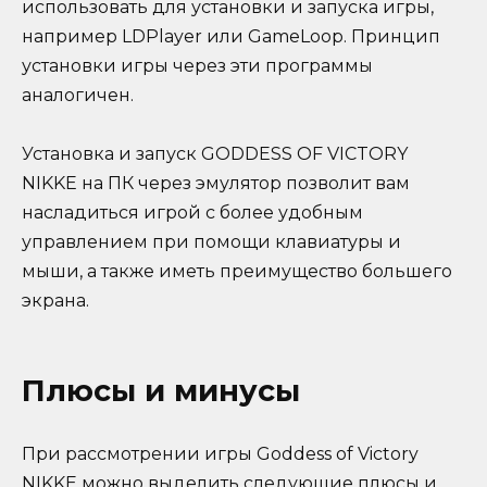
использовать для установки и запуска игры,
например LDPlayer или GameLoop. Принцип
установки игры через эти программы
аналогичен.
Установка и запуск GODDESS OF VICTORY
NIKKE на ПК через эмулятор позволит вам
насладиться игрой с более удобным
управлением при помощи клавиатуры и
мыши, а также иметь преимущество большего
экрана.
Плюсы и минусы
При рассмотрении игры Goddess of Victory
NIKKE можно выделить следующие плюсы и