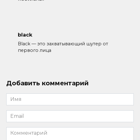
black
Black — это захватывающий шутер от
первого лица
Добавить комментарий
Имя
*
Email
*
Комментарий