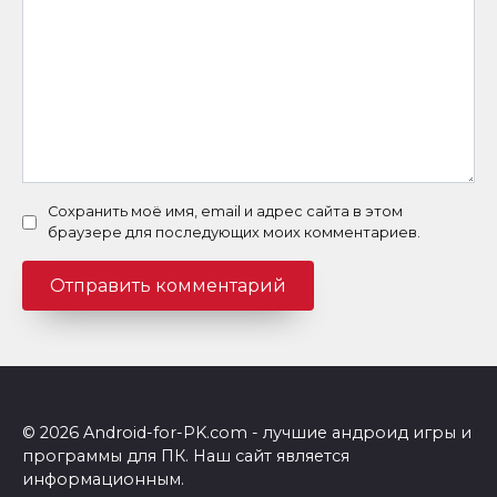
Сохранить моё имя, email и адрес сайта в этом
браузере для последующих моих комментариев.
© 2026 Android-for-PK.com - лучшие андроид игры и
программы для ПК. Наш сайт является
информационным.