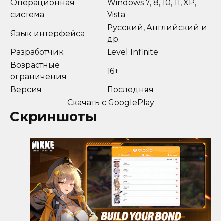
Операционная
Windows 7, 8, 10, 11, XP,
система
Vista
Русский, Английский и
Язык интерфейса
др.
Разработчик
Level Infinite
Возрастные
16+
ограничения
Версия
Последняя
Скачать с GooglePlay
Скриншоты