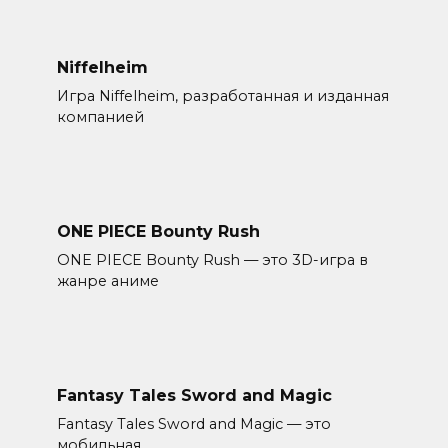
Niffelheim
Игра Niffelheim, разработанная и изданная
компанией
ONE PIECE Bounty Rush
ONE PIECE Bounty Rush — это 3D-игра в
жанре аниме
Fantasy Tales Sword and Magic
Fantasy Tales Sword and Magic — это
мобильная