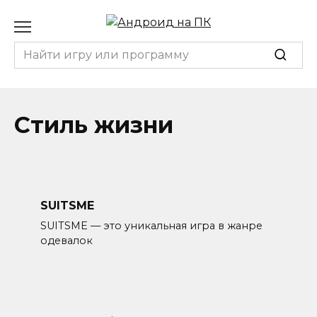
Перейти
к
содержанию
Search
for:
Стиль жизни
SUITSME
SUITSME — это уникальная игра в жанре
одевалок