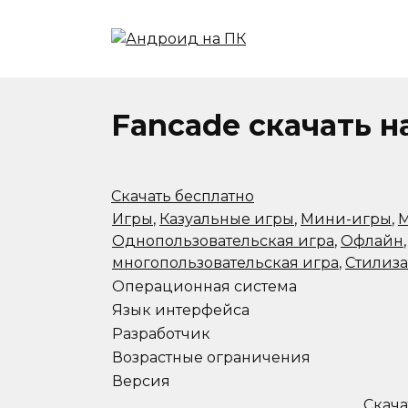
Перейти
к
содержанию
Fancade скачать 
Скачать бесплатно
Игры
,
Казуальные игры
,
Мини-игры
,
М
Однопользовательская игра
,
Офлайн
многопользовательская игра
,
Стилиз
Операционная система
Язык интерфейса
Разработчик
Возрастные ограничения
Версия
Скача