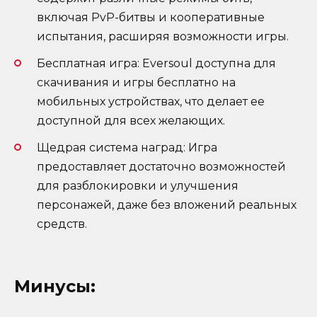
включая PvP-битвы и кооперативные
испытания, расширяя возможности игры.
Бесплатная игра: Eversoul доступна для
скачивания и игры бесплатно на
мобильных устройствах, что делает ее
доступной для всех желающих.
Щедрая система наград: Игра
предоставляет достаточно возможностей
для разблокировки и улучшения
персонажей, даже без вложений реальных
средств.
Минусы: