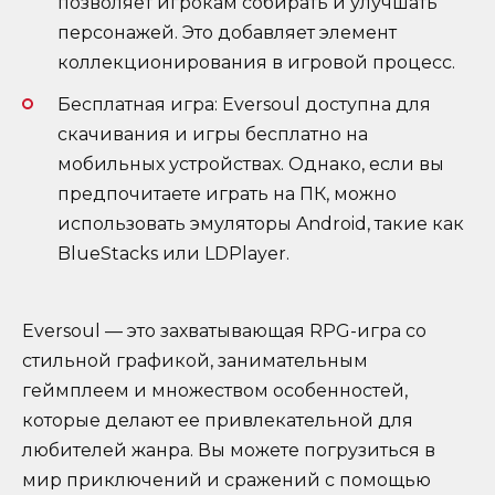
позволяет игрокам собирать и улучшать
персонажей. Это добавляет элемент
коллекционирования в игровой процесс.
Бесплатная игра: Eversoul доступна для
скачивания и игры бесплатно на
мобильных устройствах. Однако, если вы
предпочитаете играть на ПК, можно
использовать эмуляторы Android, такие как
BlueStacks или LDPlayer.
Eversoul — это захватывающая RPG-игра со
стильной графикой, занимательным
геймплеем и множеством особенностей,
которые делают ее привлекательной для
любителей жанра. Вы можете погрузиться в
мир приключений и сражений с помощью