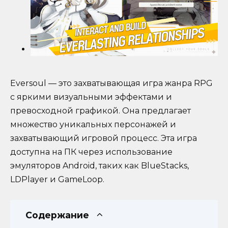
Eversoul — это захватывающая игра жанра RPG
с яркими визуальными эффектами и
превосходной графикой. Она предлагает
множество уникальных персонажей и
захватывающий игровой процесс. Эта игра
доступна на ПК через использование
эмуляторов Android, таких как BlueStacks,
LDPlayer и GameLoop.
Содержание