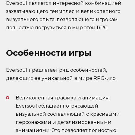
Eversoul является интересной комбинацией
захватывающего геймплея и великолепного
визуального опыта, позволяющего игрокам
полностью погрузиться в мир этой RPG.
Особенности игры
Eversoul предлагает ряд особенностей,
делающих ее уникальной в мире RPG-игр.
Великолепная графика и анимация:
Eversoul обладает потрясающей
визуальной составляющей с красивыми
персонажами и детализированными
анимациями. Это позволяет полностью