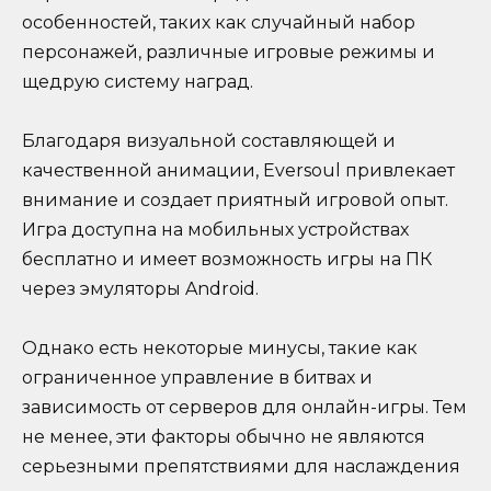
особенностей, таких как случайный набор
персонажей, различные игровые режимы и
щедрую систему наград.
Благодаря визуальной составляющей и
качественной анимации, Eversoul привлекает
внимание и создает приятный игровой опыт.
Игра доступна на мобильных устройствах
бесплатно и имеет возможность игры на ПК
через эмуляторы Android.
Однако есть некоторые минусы, такие как
ограниченное управление в битвах и
зависимость от серверов для онлайн-игры. Тем
не менее, эти факторы обычно не являются
серьезными препятствиями для наслаждения