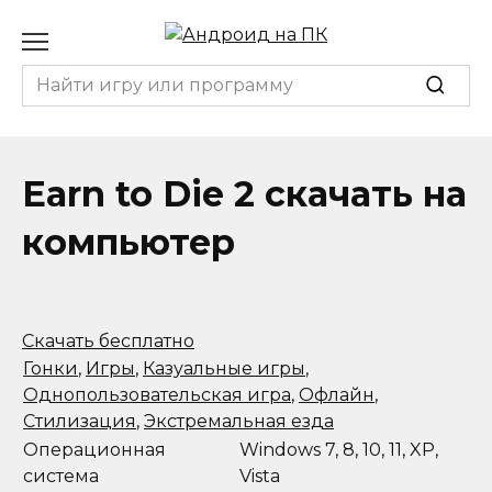
Перейти
к
содержанию
Search
for:
Earn to Die 2 скачать на
компьютер
Скачать бесплатно
Гонки
,
Игры
,
Казуальные игры
,
Однопользовательская игра
,
Офлайн
,
Стилизация
,
Экстремальная езда
Операционная
Windows 7, 8, 10, 11, XP,
система
Vista