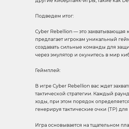
другие киберпанк-игры, такие как Deu
Подведем итог:
Cyber Rebellion — это захватывающая 
предлагает игрокам уникальный гейм
создавать сильные команды для защит
через эмулятор и окунитесь в мир к
Геймплей:
В игре Cyber Rebellion вас ждет захв
тактической стратегии. Каждый раун
ходы, при этом порядок определяется
генерируя тактические очки (TP) дл
Игра основывается на тщательном пл