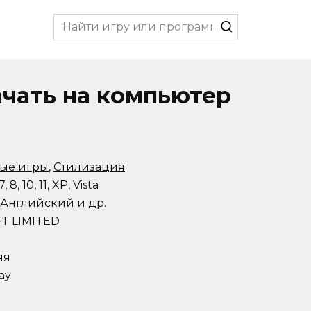
Search
for:
качать на компьютер
ые игры
,
Стилизация
8, 10, 11, XP, Vista
 Английский и др.
T LIMITED
яя
ay