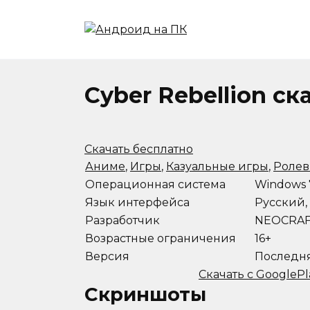
Перейти
к
содержанию
Cyber Rebellion с
Скачать бесплатно
Аниме
,
Игры
,
Казуальные игры
,
Ролев
Операционная система
Windows 7, 
Язык интерфейса
Русский,
Разработчик
NEOCRAF
Возрастные ограничения
16+
Версия
Последн
Скачать с GooglePl
Скриншоты