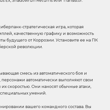
s Ex, Shadowrun Returns или Transistor.
киберпанк-стратегическая игра, которая
плей, качественную графику и возможность
ы будущего от Коррозии. Установите ее на ПК
иберской революции.
атывающая смесь из автоматического боя и
д персонажи автоматически выполняют свои
 их скоростью. Они наносят обычные атаки,
я специальных умений.
анировании вашего командного состава. Вы