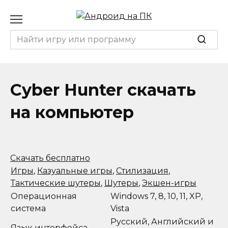
Перейти
к
содержанию
Search
for:
Cyber Hunter скачать
на компьютер
Скачать бесплатно
Игры
,
Казуальные игры
,
Стилизация
,
Тактические шутеры
,
Шутеры
,
Экшен-игры
Операционная
Windows 7, 8, 10, 11, XP,
система
Vista
Русский, Английский и
Язык интерфейса