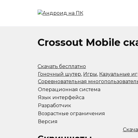
Перейти
к
содержанию
Crossout Mobile с
Скачать бесплатно
Гоночный шутер
,
Игры
,
Казуальные и
Соревновательная многопользовател
Операционная система
Язык интерфейса
Разработчик
Возрастные ограничения
Версия
Скача