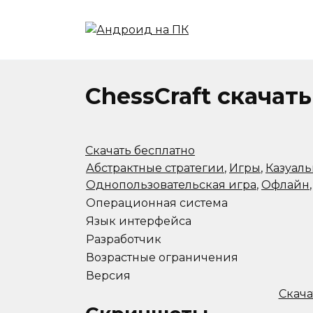
Перейти
к
содержанию
ChessCraft скачат
Скачать бесплатно
Абстрактные стратегии
,
Игры
,
Казуал
Однопользовательская игра
,
Офлайн
Операционная система
Язык интерфейса
Разработчик
Возрастные ограничения
Версия
Скача