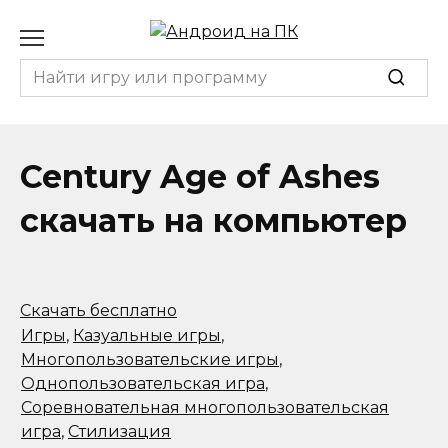
Перейти
к
содержанию
Search
for:
Century Age of Ashes
скачать на компьютер
Скачать бесплатно
Игры
,
Казуальные игры
,
Многопользовательские игры
,
Однопользовательская игра
,
Соревновательная многопользовательская
игра
,
Стилизация