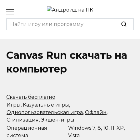
Перейти
к
содержанию
Search
for:
Canvas Run скачать на
компьютер
Скачать бесплатно
Игры
,
Казуальные игры
,
Однопользовательская игра
,
Офлайн
,
Стилизация
,
Экшен-игры
Операционная
Windows 7, 8, 10, 11, XP,
система
Vista