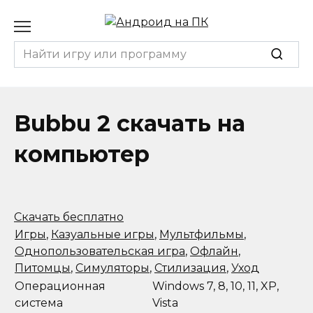
Перейти
к
содержанию
Search
for:
Bubbu 2 скачать на
компьютер
Скачать бесплатно
Игры
,
Казуальные игры
,
Мультфильмы
,
Однопользовательская игра
,
Офлайн
,
Питомцы
,
Симуляторы
,
Стилизация
,
Уход
Операционная
Windows 7, 8, 10, 11, XP,
система
Vista